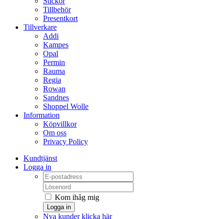
Stickor
Tillbehör
Presentkort
Tillverkare
Addi
Kampes
Opal
Permin
Rauma
Regia
Rowan
Sandnes
Shoppel Wolle
Information
Köpvillkor
Om oss
Privacy Policy
Kundtjänst
Logga in
Kom ihåg mig
Logga in
Nya kunder klicka här