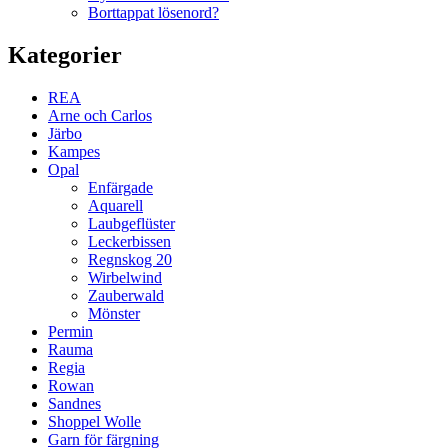
Borttappat lösenord?
Kategorier
REA
Arne och Carlos
Järbo
Kampes
Opal
Enfärgade
Aquarell
Laubgeflüster
Leckerbissen
Regnskog 20
Wirbelwind
Zauberwald
Mönster
Permin
Rauma
Regia
Rowan
Sandnes
Shoppel Wolle
Garn för färgning