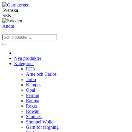
Svenska
SEK
Ändra
Nya produkter
Kategorier
REA
Arne och Carlos
Järbo
Kampes
Opal
Permin
Rauma
Regia
Rowan
Sandnes
Shoppel Wolle
Garn för färgning