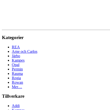
Kategorier
REA
Arne och Carlos
Järbo
Kampes
Opal
Permin
Rauma
Regia
Rowan
Mer…
Tillverkare
Addi