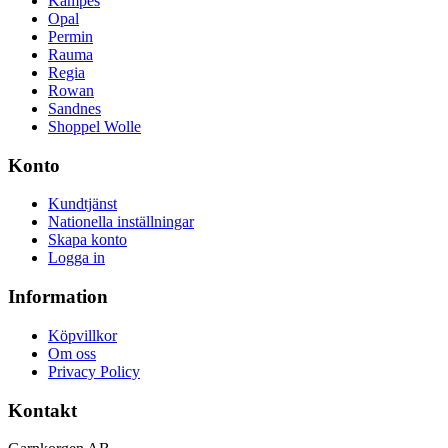
Kampes
Opal
Permin
Rauma
Regia
Rowan
Sandnes
Shoppel Wolle
Konto
Kundtjänst
Nationella inställningar
Skapa konto
Logga in
Information
Köpvillkor
Om oss
Privacy Policy
Kontakt