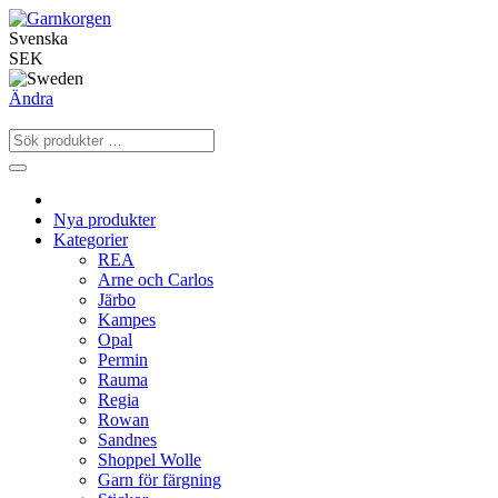
Svenska
SEK
Ändra
Nya produkter
Kategorier
REA
Arne och Carlos
Järbo
Kampes
Opal
Permin
Rauma
Regia
Rowan
Sandnes
Shoppel Wolle
Garn för färgning