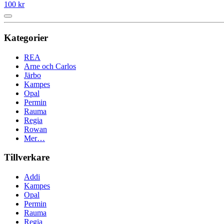
100 kr
Kategorier
REA
Arne och Carlos
Järbo
Kampes
Opal
Permin
Rauma
Regia
Rowan
Mer…
Tillverkare
Addi
Kampes
Opal
Permin
Rauma
Regia