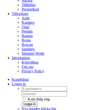
Stickor
Tillbehör
Presentkort
Tillverkare
Addi
Kampes
Opal
Permin
Rauma
Regia
Rowan
Sandnes
Shoppel Wolle
Information
Köpvillkor
Om oss
Privacy Policy
Kundtjänst
Logga in
Kom ihåg mig
Logga in
Nya kunder klicka här