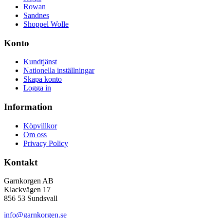
Rowan
Sandnes
Shoppel Wolle
Konto
Kundtjänst
Nationella inställningar
Skapa konto
Logga in
Information
Köpvillkor
Om oss
Privacy Policy
Kontakt
Garnkorgen AB
Klackvägen 17
856 53 Sundsvall
info@garnkorgen.se