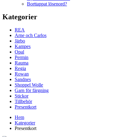
Borttappat lösenord?
Kategorier
REA
Arne och Carlos
Järbo
Kampes
Opal
Permin
Rauma
Regia
Rowan
Sandnes
Shoppel Wolle
Garn för färgning
Stickor
Tillbehör
Presentkort
Hem
Kategorier
Presentkort