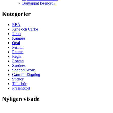
Borttappat lösenord?
Kategorier
REA
Arne och Carlos
Järbo
Kampes
Opal
Permin
Rauma
Regia
Rowan
Sandnes
Shoppel Wolle
Garn för färgning
Stickor
Tillbehör
Presentkort
Nyligen visade