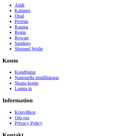
Addi
Kampes
Opal
Permin
Rauma
Regia
Rowan
Sandnes
Shoppel Wolle
Konto
Kundtjänst
Nationella inställningar
Skapa konto
Logga in
Information
Köpvillkor
Om oss
Privacy Policy
Kontakt