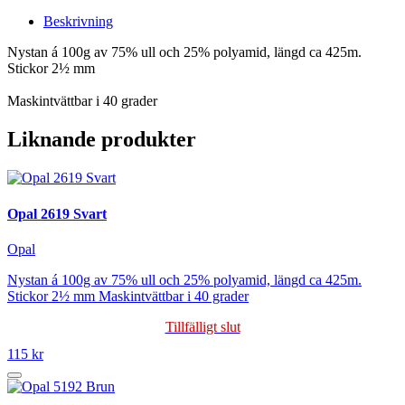
Beskrivning
Nystan á 100g av 75% ull och 25% polyamid, längd ca 425m.
Stickor 2½ mm
Maskintvättbar i 40 grader
Liknande produkter
Opal 2619 Svart
Opal
Nystan á 100g av 75% ull och 25% polyamid, längd ca 425m.
Stickor 2½ mm Maskintvättbar i 40 grader
Tillfälligt slut
115 kr