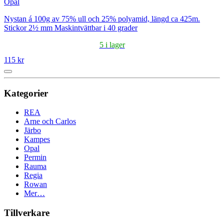
Opal
Nystan á 100g av 75% ull och 25% polyamid, längd ca 425m.
Stickor 2½ mm Maskintvättbar i 40 grader
5 i lager
115 kr
Kategorier
REA
Arne och Carlos
Järbo
Kampes
Opal
Permin
Rauma
Regia
Rowan
Mer…
Tillverkare