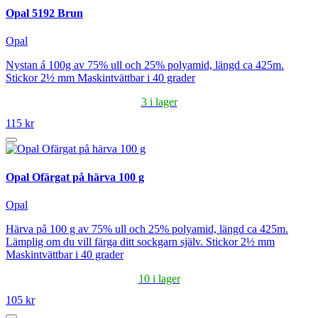
Opal 5192 Brun
Opal
Nystan á 100g av 75% ull och 25% polyamid, längd ca 425m.
Stickor 2½ mm Maskintvättbar i 40 grader
3 i lager
115 kr
Opal Ofärgat på härva 100 g
Opal
Härva på 100 g av 75% ull och 25% polyamid, längd ca 425m.
Lämplig om du vill färga ditt sockgarn själv. Stickor 2½ mm
Maskintvättbar i 40 grader
10 i lager
105 kr