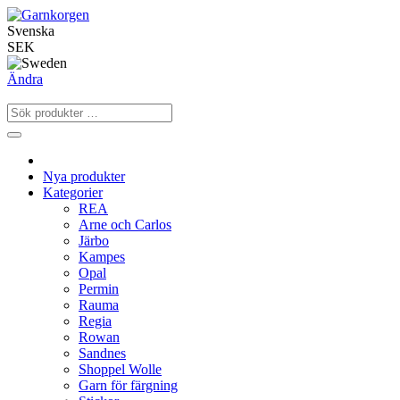
Svenska
SEK
Ändra
Nya produkter
Kategorier
REA
Arne och Carlos
Järbo
Kampes
Opal
Permin
Rauma
Regia
Rowan
Sandnes
Shoppel Wolle
Garn för färgning