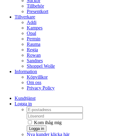
Stickor
Tillbehör
Presentkort
Tillverkare
Addi
Kampes
Opal
Permin
Rauma
Regia
Rowan
Sandnes
Shoppel Wolle
Information
Köpvillkor
Om oss
Privacy Policy
Kundtjänst
Logga in
Kom ihåg mig
Logga in
Nya kunder klicka här