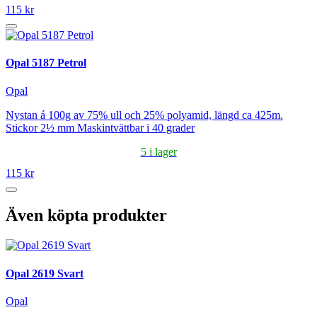
115 kr
Opal 5187 Petrol
Opal
Nystan á 100g av 75% ull och 25% polyamid, längd ca 425m.
Stickor 2½ mm Maskintvättbar i 40 grader
5 i lager
115 kr
Även köpta produkter
Opal 2619 Svart
Opal