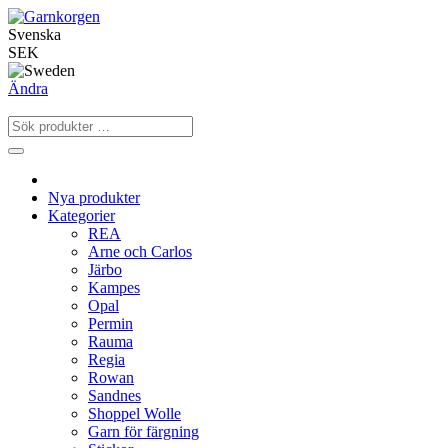
Svenska
SEK
Ändra
Nya produkter
Kategorier
REA
Arne och Carlos
Järbo
Kampes
Opal
Permin
Rauma
Regia
Rowan
Sandnes
Shoppel Wolle
Garn för färgning