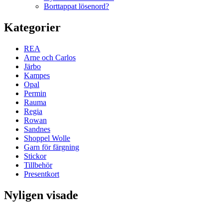
Borttappat lösenord?
Kategorier
REA
Arne och Carlos
Järbo
Kampes
Opal
Permin
Rauma
Regia
Rowan
Sandnes
Shoppel Wolle
Garn för färgning
Stickor
Tillbehör
Presentkort
Nyligen visade