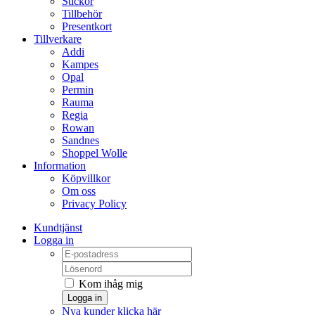
Stickor
Tillbehör
Presentkort
Tillverkare
Addi
Kampes
Opal
Permin
Rauma
Regia
Rowan
Sandnes
Shoppel Wolle
Information
Köpvillkor
Om oss
Privacy Policy
Kundtjänst
Logga in
Kom ihåg mig
Logga in
Nya kunder klicka här