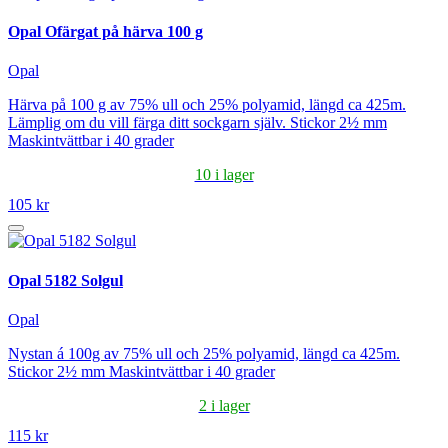
Opal Ofärgat på härva 100 g
Opal
Härva på 100 g av 75% ull och 25% polyamid, längd ca 425m.
Lämplig om du vill färga ditt sockgarn själv. Stickor 2½ mm
Maskintvättbar i 40 grader
10 i lager
105 kr
Opal 5182 Solgul
Opal
Nystan á 100g av 75% ull och 25% polyamid, längd ca 425m.
Stickor 2½ mm Maskintvättbar i 40 grader
2 i lager
115 kr