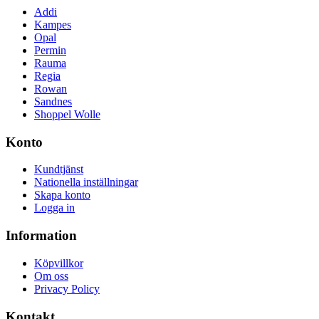
Addi
Kampes
Opal
Permin
Rauma
Regia
Rowan
Sandnes
Shoppel Wolle
Konto
Kundtjänst
Nationella inställningar
Skapa konto
Logga in
Information
Köpvillkor
Om oss
Privacy Policy
Kontakt