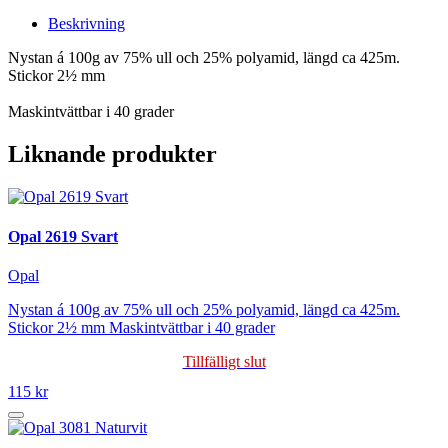
Beskrivning
Nystan á 100g av 75% ull och 25% polyamid, längd ca 425m.
Stickor 2½ mm
Maskintvättbar i 40 grader
Liknande produkter
Opal 2619 Svart
Opal
Nystan á 100g av 75% ull och 25% polyamid, längd ca 425m.
Stickor 2½ mm Maskintvättbar i 40 grader
Tillfälligt slut
115 kr