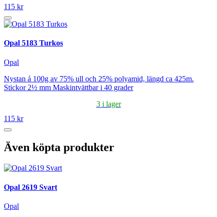
115 kr
Opal 5183 Turkos
Opal
Nystan á 100g av 75% ull och 25% polyamid, längd ca 425m.
Stickor 2½ mm Maskintvättbar i 40 grader
3 i lager
115 kr
Även köpta produkter
Opal 2619 Svart
Opal