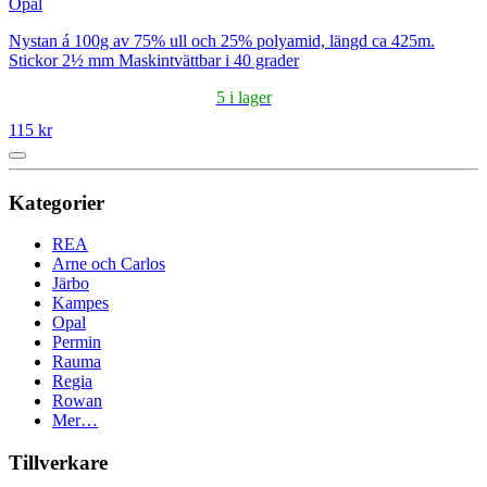
Opal
Nystan á 100g av 75% ull och 25% polyamid, längd ca 425m.
Stickor 2½ mm Maskintvättbar i 40 grader
5 i lager
115 kr
Kategorier
REA
Arne och Carlos
Järbo
Kampes
Opal
Permin
Rauma
Regia
Rowan
Mer…
Tillverkare