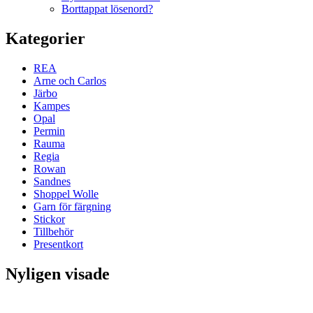
Borttappat lösenord?
Kategorier
REA
Arne och Carlos
Järbo
Kampes
Opal
Permin
Rauma
Regia
Rowan
Sandnes
Shoppel Wolle
Garn för färgning
Stickor
Tillbehör
Presentkort
Nyligen visade