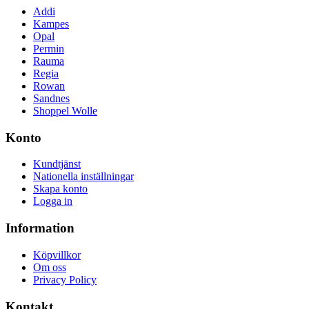
Addi
Kampes
Opal
Permin
Rauma
Regia
Rowan
Sandnes
Shoppel Wolle
Konto
Kundtjänst
Nationella inställningar
Skapa konto
Logga in
Information
Köpvillkor
Om oss
Privacy Policy
Kontakt