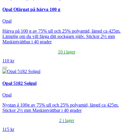
Opal Ofärgat på härva 100 g
Opal
Härva på 100 g av 75% ull och 25% polyamid, längd ca 425m.
Lämplig om du vill färga ditt sockgarn själv. Stickor 2½ mm
Maskintvättbar i 40 grader
10 i lager
110 kr
Opal 5182 Solgul
Opal
Nystan á 100g av 75% ull och 25% polyamid, längd ca 425m.
Stickor 2½ mm Maskintvättbar i 40 grader
2 i lager
115 kr