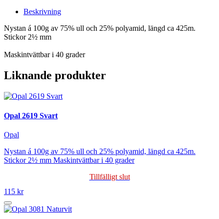
Beskrivning
Nystan á 100g av 75% ull och 25% polyamid, längd ca 425m.
Stickor 2½ mm
Maskintvättbar i 40 grader
Liknande produkter
Opal 2619 Svart
Opal
Nystan á 100g av 75% ull och 25% polyamid, längd ca 425m.
Stickor 2½ mm Maskintvättbar i 40 grader
Tillfälligt slut
115 kr