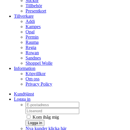
Stickor
Tillbehör
Presentkort
Tillverkare
Addi
Kampes
Opal
Permin
Rauma
Regia
Rowan
Sandnes
Shoppel Wolle
Information
Köpvillkor
Om oss
Privacy Policy
Kundtjänst
Logga in
Kom ihåg mig
Logga in
Nya kunder klicka här