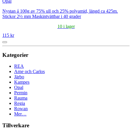
Opal
Nystan á 100g av 75% ull och 25% polyamid, längd ca 425m.
Stickor 2½ mm Maskintvättbar i 40 grader
10 i lager
115 kr
Kategorier
REA
Arne och Carlos
Järbo
Kampes
Opal
Permin
Rauma
Regia
Rowan
Mer…
Tillverkare