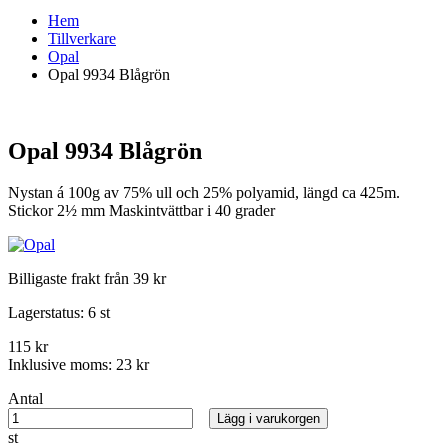
Hem
Tillverkare
Opal
Opal 9934 Blågrön
Opal 9934 Blågrön
Nystan á 100g av 75% ull och 25% polyamid, längd ca 425m.
Stickor 2½ mm Maskintvättbar i 40 grader
Billigaste frakt från 39 kr
Lagerstatus:
6 st
115 kr
Inklusive moms:
23 kr
Antal
Lägg i varukorgen
st