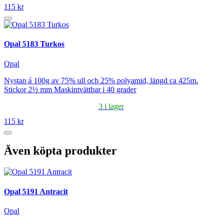
115 kr
Opal 5183 Turkos
Opal
Nystan á 100g av 75% ull och 25% polyamid, längd ca 425m.
Stickor 2½ mm Maskintvättbar i 40 grader
3 i lager
115 kr
Även köpta produkter
Opal 5191 Antracit
Opal