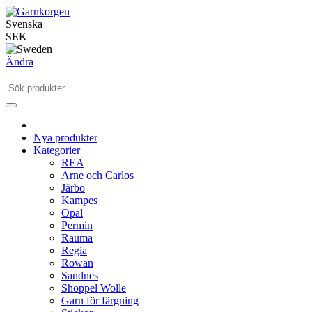
Svenska
SEK
Ändra
Nya produkter
Kategorier
REA
Arne och Carlos
Järbo
Kampes
Opal
Permin
Rauma
Regia
Rowan
Sandnes
Shoppel Wolle
Garn för färgning