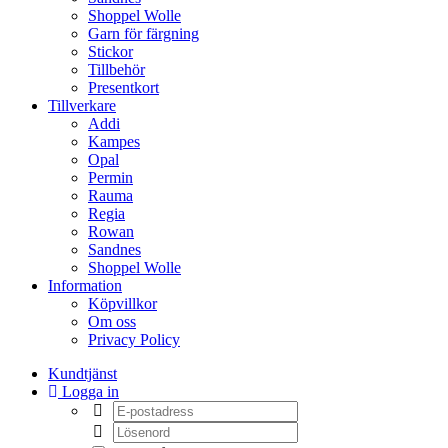
Shoppel Wolle
Garn för färgning
Stickor
Tillbehör
Presentkort
Tillverkare
Addi
Kampes
Opal
Permin
Rauma
Regia
Rowan
Sandnes
Shoppel Wolle
Information
Köpvillkor
Om oss
Privacy Policy
Kundtjänst
Logga in