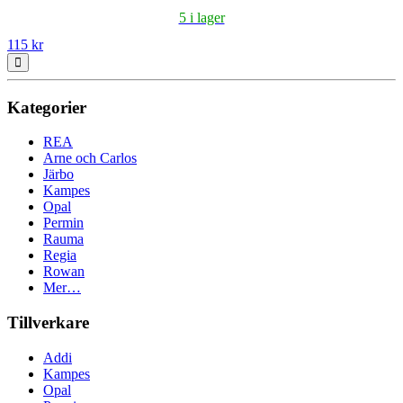
5 i lager
115 kr
Kategorier
REA
Arne och Carlos
Järbo
Kampes
Opal
Permin
Rauma
Regia
Rowan
Mer…
Tillverkare
Addi
Kampes
Opal