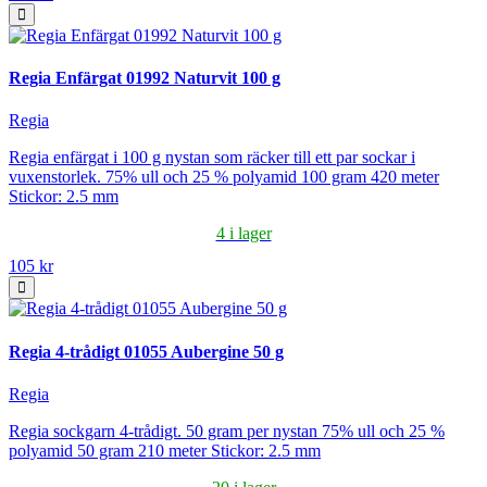
Regia Enfärgat 01992 Naturvit 100 g
Regia
Regia enfärgat i 100 g nystan som räcker till ett par sockar i
vuxenstorlek. 75% ull och 25 % polyamid 100 gram 420 meter
Stickor: 2.5 mm
4 i lager
105 kr
Regia 4-trådigt 01055 Aubergine 50 g
Regia
Regia sockgarn 4-trådigt. 50 gram per nystan 75% ull och 25 %
polyamid 50 gram 210 meter Stickor: 2.5 mm