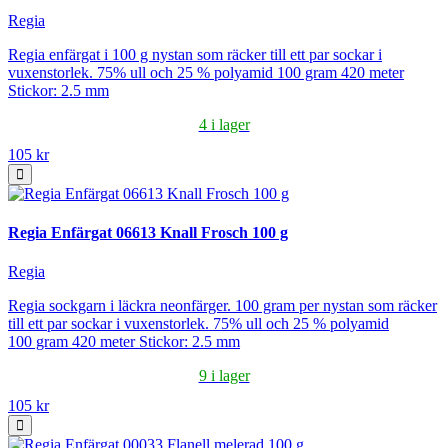
Regia
Regia enfärgat i 100 g nystan som räcker till ett par sockar i
vuxenstorlek. 75% ull och 25 % polyamid 100 gram 420 meter
Stickor: 2.5 mm
4 i lager
105 kr
Regia Enfärgat 06613 Knall Frosch 100 g
Regia
Regia sockgarn i läckra neonfärger. 100 gram per nystan som räcker
till ett par sockar i vuxenstorlek. 75% ull och 25 % polyamid
100 gram 420 meter Stickor: 2.5 mm
9 i lager
105 kr