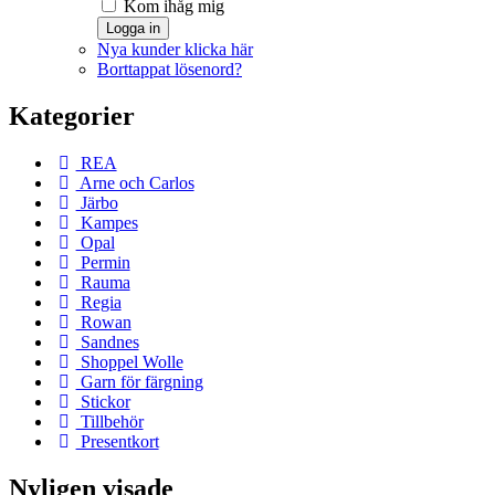
Kom ihåg mig
Logga in
Nya kunder klicka här
Borttappat lösenord?
Kategorier
REA
Arne och Carlos
Järbo
Kampes
Opal
Permin
Rauma
Regia
Rowan
Sandnes
Shoppel Wolle
Garn för färgning
Stickor
Tillbehör
Presentkort
Nyligen visade