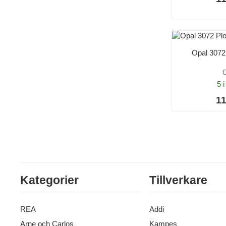
Opal 3072
O
5 i
11
Kategorier
Tillverkare
REA
Addi
Arne och Carlos
Kampes