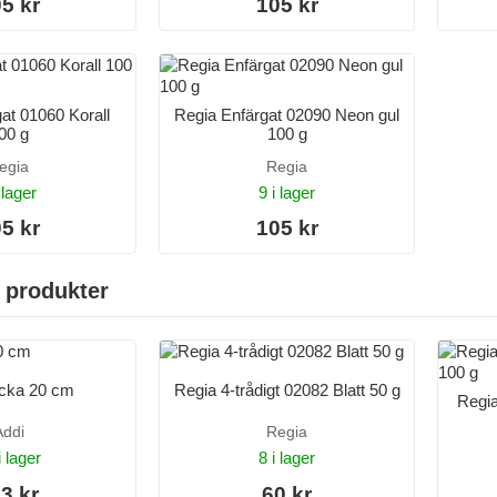
5 kr
105 kr
at 01060 Korall
Regia Enfärgat 02090 Neon gul
00 g
100 g
egia
Regia
 lager
9 i lager
5 kr
105 kr
 produkter
icka 20 cm
Regia 4-trådigt 02082 Blatt 50 g
Regia
Addi
Regia
i lager
8 i lager
3 kr
60 kr