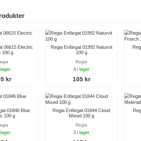
rodukter
t 06615 Electric
Regia Enfärgat 01992 Naturvit
Reg
e 100 g
100 g
egia
Regia
 lager
4 i lager
5 kr
105 kr
gat 01846 Blue
Regia Enfärgat 01844 Cloud
Reg
s 100 g
Mixed 100 g
egia
Regia
 lager
3 i lager