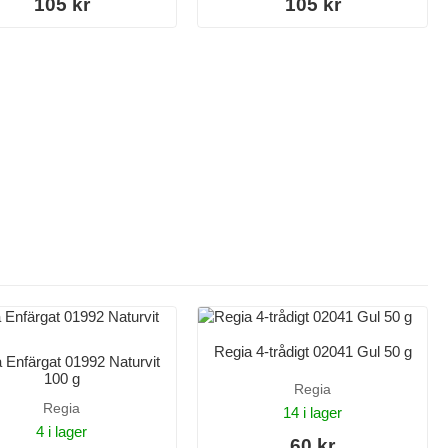
105 kr
105 kr
Regia 4-trådigt 02041 Gul 50 g
 Enfärgat 01992 Naturvit
100 g
Regia
Regia
14 i lager
4 i lager
60 kr