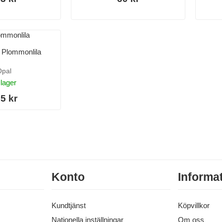
 Plommonlila
pal
 lager
5 kr
Konto
Informa
Kundtjänst
Köpvillkor
Nationella inställningar
Om oss