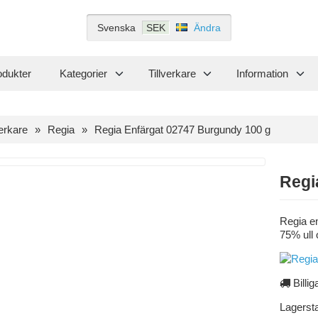
Svenska
SEK
Ändra
odukter
Kategorier
Tillverkare
Information
verkare
Regia
Regia Enfärgat 02747 Burgundy 100 g
Regi
Regia en
75% ull
Billig
Lagerst