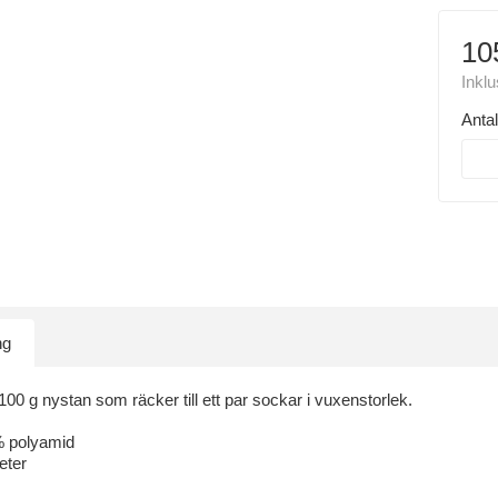
10
Inkl
Antal
ng
100 g nystan som räcker till ett par sockar i vuxenstorlek.
% polyamid
eter