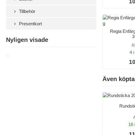
10
Tillbehör
Presentkort
Regia Enfärg
1
Nyligen visade
R
4 i
10
Även köpta
Rundst
16 
11