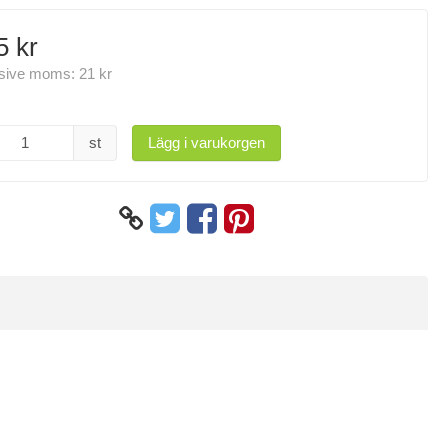
5 kr
usive moms:
21 kr
st
Lägg i varukorgen