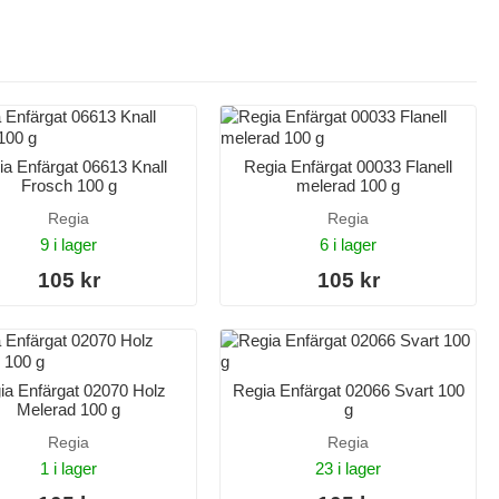
ia Enfärgat 06613 Knall
Regia Enfärgat 00033 Flanell
Frosch 100 g
melerad 100 g
Regia
Regia
9 i lager
6 i lager
105 kr
105 kr
ia Enfärgat 02070 Holz
Regia Enfärgat 02066 Svart 100
Melerad 100 g
g
Regia
Regia
1 i lager
23 i lager