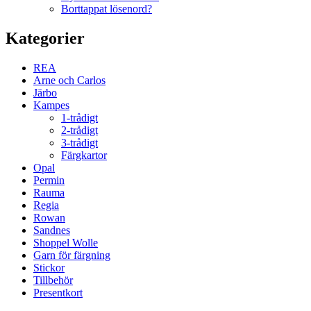
Borttappat lösenord?
Kategorier
REA
Arne och Carlos
Järbo
Kampes
1-trådigt
2-trådigt
3-trådigt
Färgkartor
Opal
Permin
Rauma
Regia
Rowan
Sandnes
Shoppel Wolle
Garn för färgning
Stickor
Tillbehör
Presentkort