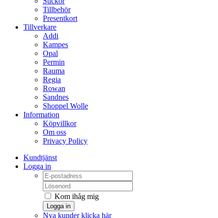
Stickor
Tillbehör
Presentkort
Tillverkare
Addi
Kampes
Opal
Permin
Rauma
Regia
Rowan
Sandnes
Shoppel Wolle
Information
Köpvillkor
Om oss
Privacy Policy
Kundtjänst
Logga in
Kom ihåg mig
Logga in
Nya kunder klicka här