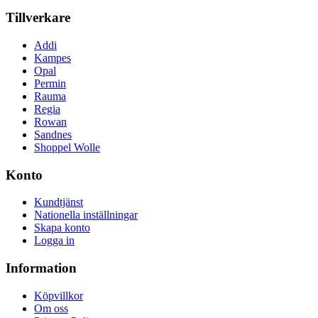
Tillverkare
Addi
Kampes
Opal
Permin
Rauma
Regia
Rowan
Sandnes
Shoppel Wolle
Konto
Kundtjänst
Nationella inställningar
Skapa konto
Logga in
Information
Köpvillkor
Om oss