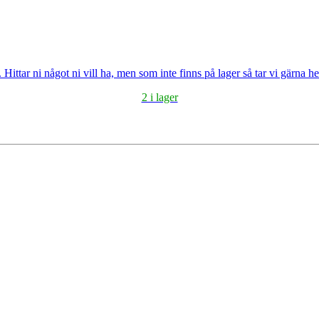
ittar ni något ni vill ha, men som inte finns på lager så tar vi gärna hem
2 i lager