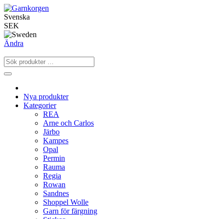
Svenska
SEK
Ändra
Nya produkter
Kategorier
REA
Arne och Carlos
Järbo
Kampes
Opal
Permin
Rauma
Regia
Rowan
Sandnes
Shoppel Wolle
Garn för färgning