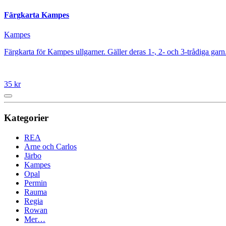
Färgkarta Kampes
Kampes
Färgkarta för Kampes ullgarner. Gäller deras 1-, 2- och 3-trådiga garn. H
35 kr
Kategorier
REA
Arne och Carlos
Järbo
Kampes
Opal
Permin
Rauma
Regia
Rowan
Mer…