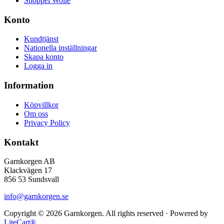
Shoppel Wolle
Konto
Kundtjänst
Nationella inställningar
Skapa konto
Logga in
Information
Köpvillkor
Om oss
Privacy Policy
Kontakt
Garnkorgen AB
Klackvägen 17
856 53 Sundsvall
info@garnkorgen.se
Copyright © 2026 Garnkorgen. All rights reserved · Powered by
LiteCart®