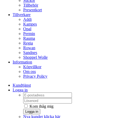
Stickor
Tillbehör
Presentkort
Tillverkare
Addi
Kampes
Opal
Permin
Rauma
Regia
Rowan
Sandnes
Shoppel Wolle
Information
Köpvillkor
Om oss
Privacy Policy
Kundtjänst
Logga in
Kom ihåg mig
Logga in
Nya kunder klicka här