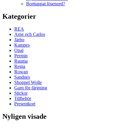
Borttappat lösenord?
Kategorier
REA
Arne och Carlos
Järbo
Kampes
Opal
Permin
Rauma
Regia
Rowan
Sandnes
Shoppel Wolle
Garn för färgning
Stickor
Tillbehör
Presentkort
Nyligen visade