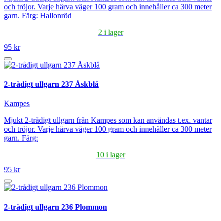
och tröjor. Varje härva väger 100 gram och innehåller ca 300 meter
garn. Färg: Hallonröd
2 i lager
95 kr
2-trådigt ullgarn 237 Åskblå
Kampes
Mjukt 2-trådigt ullgarn från Kampes som kan användas t.ex. vantar
och tröjor. Varje härva väger 100 gram och innehåller ca 300 meter
garn. Färg:
10 i lager
95 kr
2-trådigt ullgarn 236 Plommon