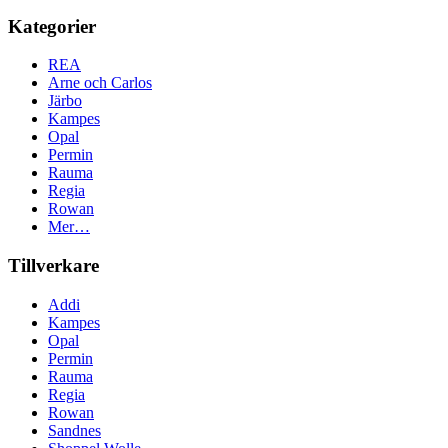
Kategorier
REA
Arne och Carlos
Järbo
Kampes
Opal
Permin
Rauma
Regia
Rowan
Mer…
Tillverkare
Addi
Kampes
Opal
Permin
Rauma
Regia
Rowan
Sandnes