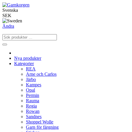
Svenska
SEK
Ändra
Nya produkter
Kategorier
REA
Arne och Carlos
Järbo
Kampes
Opal
Permin
Rauma
Regia
Rowan
Sandnes
Shoppel Wolle
Garn för färgning