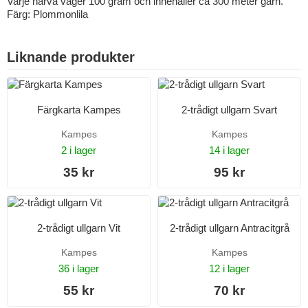
Varje härva väger 100 gram och innehåller ca 300 meter garn.
Färg: Plommonlila
Liknande produkter
Färgkarta Kampes
2-trådigt ullgarn Svart
Kampes
Kampes
2 i lager
14 i lager
35 kr
95 kr
2-trådigt ullgarn Vit
2-trådigt ullgarn Antracitgrå
Kampes
Kampes
36 i lager
12 i lager
55 kr
70 kr