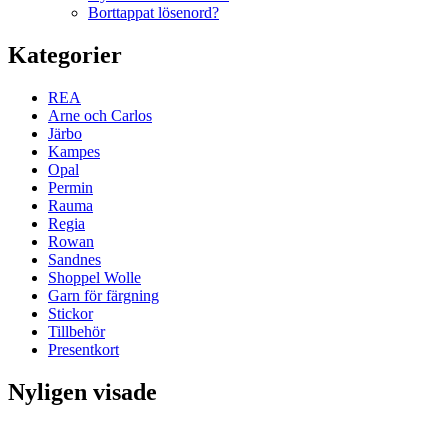
Borttappat lösenord?
Kategorier
REA
Arne och Carlos
Järbo
Kampes
Opal
Permin
Rauma
Regia
Rowan
Sandnes
Shoppel Wolle
Garn för färgning
Stickor
Tillbehör
Presentkort
Nyligen visade