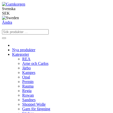
Svenska
SEK
Ändra
Nya produkter
Kategorier
REA
Arne och Carlos
Järbo
Kampes
Opal
Permin
Rauma
Regia
Rowan
Sandnes
Shoppel Wolle
Garn för färgning