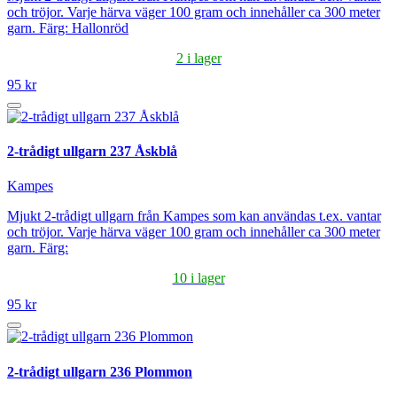
och tröjor. Varje härva väger 100 gram och innehåller ca 300 meter
garn. Färg: Hallonröd
2 i lager
95 kr
2-trådigt ullgarn 237 Åskblå
Kampes
Mjukt 2-trådigt ullgarn från Kampes som kan användas t.ex. vantar
och tröjor. Varje härva väger 100 gram och innehåller ca 300 meter
garn. Färg:
10 i lager
95 kr
2-trådigt ullgarn 236 Plommon