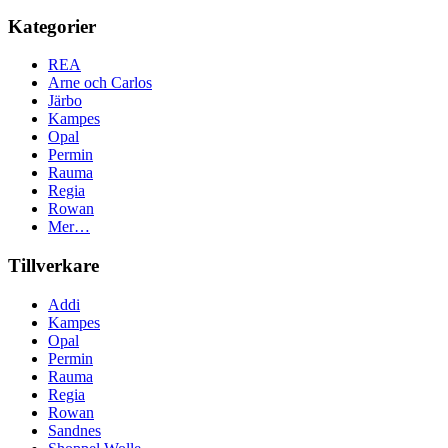
Kategorier
REA
Arne och Carlos
Järbo
Kampes
Opal
Permin
Rauma
Regia
Rowan
Mer…
Tillverkare
Addi
Kampes
Opal
Permin
Rauma
Regia
Rowan
Sandnes