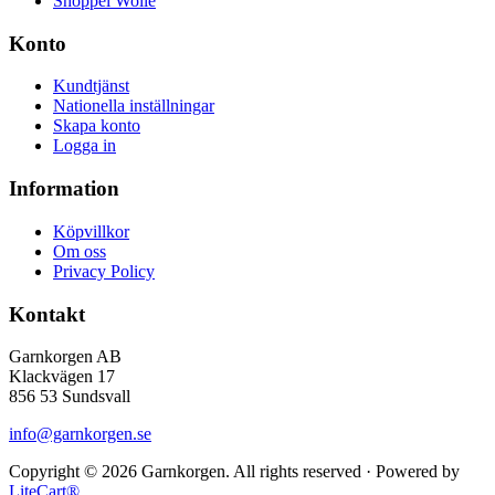
Shoppel Wolle
Konto
Kundtjänst
Nationella inställningar
Skapa konto
Logga in
Information
Köpvillkor
Om oss
Privacy Policy
Kontakt
Garnkorgen AB
Klackvägen 17
856 53 Sundsvall
info@garnkorgen.se
Copyright © 2026 Garnkorgen. All rights reserved · Powered by
LiteCart®