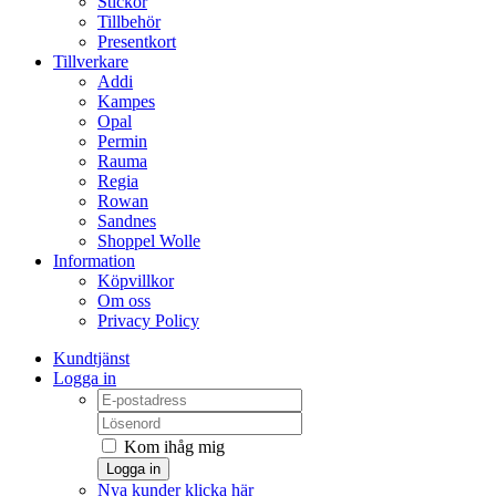
Stickor
Tillbehör
Presentkort
Tillverkare
Addi
Kampes
Opal
Permin
Rauma
Regia
Rowan
Sandnes
Shoppel Wolle
Information
Köpvillkor
Om oss
Privacy Policy
Kundtjänst
Logga in
Kom ihåg mig
Logga in
Nya kunder klicka här