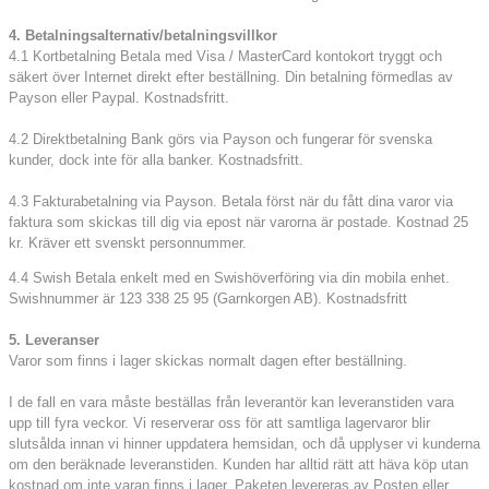
4. Betalningsalternativ/betalningsvillkor
4.1 Kortbetalning Betala med Visa / MasterCard kontokort tryggt och
säkert över Internet direkt efter beställning. Din betalning förmedlas av
Payson eller Paypal. Kostnadsfritt.
4.2 Direktbetalning Bank görs via Payson och fungerar för svenska
kunder, dock inte för alla banker. Kostnadsfritt.
4.3 Fakturabetalning via Payson. Betala först när du fått dina varor via
faktura som skickas till dig via epost när varorna är postade. Kostnad 25
kr. Kräver ett svenskt personnummer.
4.4 Swish Betala enkelt med en Swishöverföring via din mobila enhet.
Swishnummer är 123 338 25 95 (Garnkorgen AB). Kostnadsfritt
5. Leveranser
Varor som finns i lager skickas normalt dagen efter beställning.
I de fall en vara måste beställas från leverantör kan leveranstiden vara
upp till fyra veckor. Vi reserverar oss för att samtliga lagervaror blir
slutsålda innan vi hinner uppdatera hemsidan, och då upplyser vi kunderna
om den beräknade leveranstiden. Kunden har alltid rätt att häva köp utan
kostnad om inte varan finns i lager. Paketen levereras av Posten eller