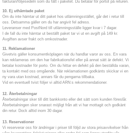
fakturan/följesedeln som du fått i paketet. Du betalar för portot på returen.
10. Ej uthämtade paket
Om du inte hämtar ut ditt paket hos utlämningsstället, går det i retur till
oss. Detsamma gäller om du har angivit fel adress.
Leveranser med PostNord till utlämningsställe ligger kvar i 7 dagar.
I de fall du inte hämtar ut beställt paket tar vi ut en avgift på 149 kr.
Avgiften avser frakt och omkostnader.
11. Reklamationer
Givetvis gäller konsumentköplagen när du handlar varor av oss. En vara
kan reklameras om den har fabrikationsfel eller på annat sätt är defekt. Vi
betalar kostnader för porto. Om du hittar en defekt på den beställda varan,
ta kontakt med oss omgående. När reklamationen godkänts skickar vi en
ny vara utan kostnad, annars får du pengarna tillbaka.
Vid en eventuell tvist följer vi alltid ARN:s rekommendationer.
12. Återbetalningar
Återbetalningar sker till ditt bankkonto eller det sätt som kunden föreslår.
Återbetalningen sker snarast möjligt från att vi har mottagit och godkänt
din retur. Dock alltid inom 30 dagar.
13. Reservationer
Vi reserverar oss för ändringar i priser till följd av stora prisavvikelser från