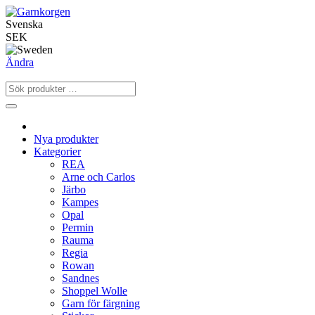
Svenska
SEK
Ändra
Nya produkter
Kategorier
REA
Arne och Carlos
Järbo
Kampes
Opal
Permin
Rauma
Regia
Rowan
Sandnes
Shoppel Wolle
Garn för färgning