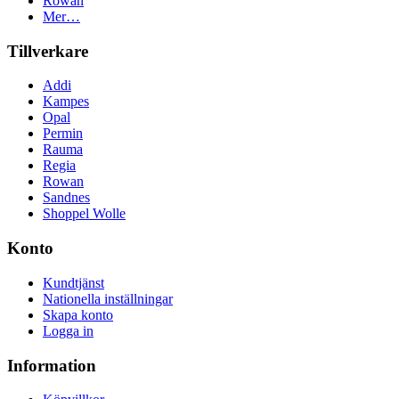
Rowan
Mer…
Tillverkare
Addi
Kampes
Opal
Permin
Rauma
Regia
Rowan
Sandnes
Shoppel Wolle
Konto
Kundtjänst
Nationella inställningar
Skapa konto
Logga in
Information