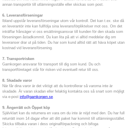
annan transportör till utlämningsställe eller skickas som post.
6. Leveransförseningar
Ibland uppstår leveransförseningar utom vår kontroll. Det kan t.ex. ske då
en leverantör inte kan fullfölja sina leveransförpliktelser mot oss. Om det
inträffar frånsäger vi oss ersättningsansvar till kunden för den skada som
förseningen åstadkommit. Du kan lita på att vi alltid meddelar dig om
leveranser drar ut på tiden. Du har som kund alltid rätt att häva köpet utan
kostnad vid leveransförsening.
7. Transportrisken
Garnkorgen ansvarar för transport till dig som kund. Du och
transportföretaget står för risken vid eventuell retur till oss.
8. Skadade varor
När får dina varor är det viktigt att du kontrollerar så varorna inte är
skadade. Är varan skadan eller felaktig kontakta oss så snart som möjligt
via e-post
info@garnkorgen.se
.
9. Ångerrätt och Öppet köp
Självklart kan du returnera en vara om du inte är nöjd med den. Du har full
returrätt inom 14 dagar efter att ditt paket har kommit till utlämningsstället.
Skicka tillbaka varan i dess originalförpackning och bifoga