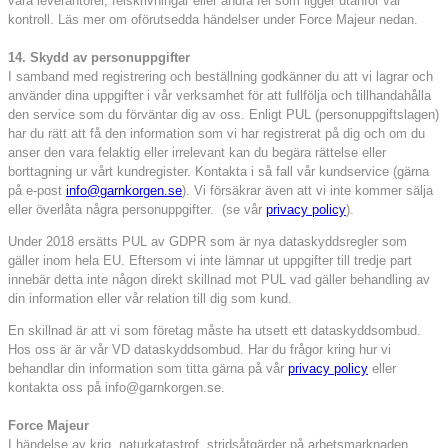
våra leverantörer, felskrivningar eller andra fel som ligger utanför vår
kontroll. Läs mer om oförutsedda händelser under Force Majeur nedan.
14. Skydd av personuppgifter
I samband med registrering och beställning godkänner du att vi lagrar och
använder dina uppgifter i vår verksamhet för att fullfölja och tillhandahålla
den service som du förväntar dig av oss. Enligt PUL (personuppgiftslagen)
har du rätt att få den information som vi har registrerat på dig och om du
anser den vara felaktig eller irrelevant kan du begära rättelse eller
borttagning ur vårt kundregister. Kontakta i så fall vår kundservice (gärna
på e-post
info@garnkorgen.se
). Vi försäkrar även att vi inte kommer sälja
eller överlåta några personuppgifter. (se vår
privacy policy
).
Under 2018 ersätts PUL av GDPR som är nya dataskyddsregler som
gäller inom hela EU. Eftersom vi inte lämnar ut uppgifter till tredje part
innebär detta inte någon direkt skillnad mot PUL vad gäller behandling av
din information eller vår relation till dig som kund.
En skillnad är att vi som företag måste ha utsett ett dataskyddsombud.
Hos oss är är vår VD dataskyddsombud. Har du frågor kring hur vi
behandlar din information som titta gärna på vår
privacy policy
eller
kontakta oss på info@garnkorgen.se.
Force Majeur
I händelse av krig, naturkatastrof, stridsåtgärder på arbetsmarknaden,