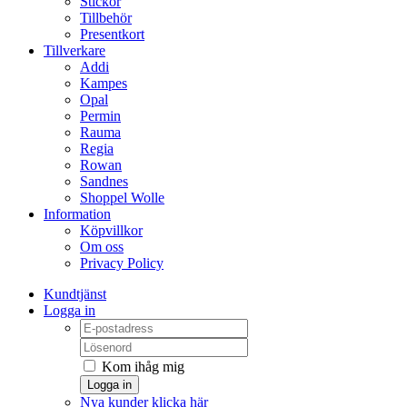
Stickor
Tillbehör
Presentkort
Tillverkare
Addi
Kampes
Opal
Permin
Rauma
Regia
Rowan
Sandnes
Shoppel Wolle
Information
Köpvillkor
Om oss
Privacy Policy
Kundtjänst
Logga in
Kom ihåg mig
Logga in
Nya kunder klicka här