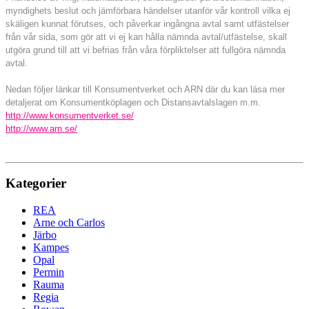
myndighets beslut och jämförbara händelser utanför vår kontroll vilka ej
skäligen kunnat förutses, och påverkar ingångna avtal samt utfästelser
från vår sida, som gör att vi ej kan hålla nämnda avtal/utfästelse, skall
utgöra grund till att vi befrias från våra förpliktelser att fullgöra nämnda
avtal.
Nedan följer länkar till Konsumentverket och ARN där du kan läsa mer
detaljerat om Konsumentköplagen och Distansavtalslagen m.m.
http://www.konsumentverket.se/
http://www.arn.se/
Kategorier
REA
Arne och Carlos
Järbo
Kampes
Opal
Permin
Rauma
Regia