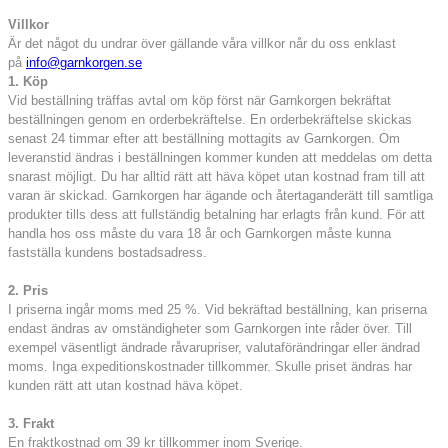
Villkor
Är det något du undrar över gällande våra villkor når du oss enklast
på
info@garnkorgen.se
1. Köp
Vid beställning träffas avtal om köp först när Garnkorgen bekräftat
beställningen genom en orderbekräftelse. En orderbekräftelse skickas
senast 24 timmar efter att beställning mottagits av Garnkorgen. Om
leveranstid ändras i beställningen kommer kunden att meddelas om detta
snarast möjligt. Du har alltid rätt att häva köpet utan kostnad fram till att
varan är skickad. Garnkorgen har ägande och återtaganderätt till samtliga
produkter tills dess att fullständig betalning har erlagts från kund. För att
handla hos oss måste du vara 18 år och Garnkorgen måste kunna
fastställa kundens bostadsadress.
2. Pris
I priserna ingår moms med 25 %. Vid bekräftad beställning, kan priserna
endast ändras av omständigheter som Garnkorgen inte råder över. Till
exempel väsentligt ändrade råvarupriser, valutaförändringar eller ändrad
moms. Inga expeditionskostnader tillkommer. Skulle priset ändras har
kunden rätt att utan kostnad häva köpet.
3. Frakt
En fraktkostnad om 39 kr tillkommer inom Sverige.