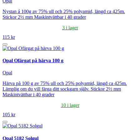
Opal
Nystan á 100g av 75% ull och 25% polyamid, längd ca 425m.
Stickor 2½ mm Maskintvättbar i 40 grader
3 i lager
115 kr
Opal Ofärgat på härva 100 g
Opal
Härva på 100 g av 75% ull och 25% polyamid, längd ca 425m.
Lämplig om du vill färga ditt sockgarn själv. Stickor 2½ mm
Maskintvättbar i 40 grader
10 i lager
105 kr
Opal 5182 Solgul