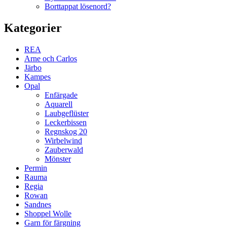
Borttappat lösenord?
Kategorier
REA
Arne och Carlos
Järbo
Kampes
Opal
Enfärgade
Aquarell
Laubgeflüster
Leckerbissen
Regnskog 20
Wirbelwind
Zauberwald
Mönster
Permin
Rauma
Regia
Rowan
Sandnes
Shoppel Wolle
Garn för färgning