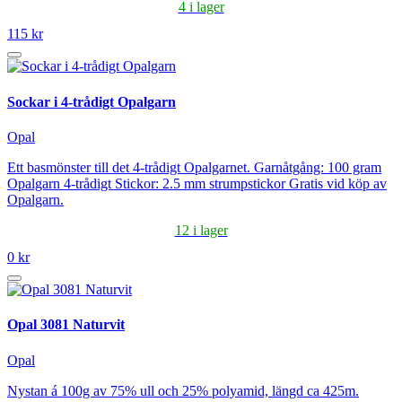
4 i lager
115 kr
Sockar i 4-trådigt Opalgarn
Opal
Ett basmönster till det 4-trådigt Opalgarnet. Garnåtgång: 100 gram
Opalgarn 4-trådigt Stickor: 2.5 mm strumpstickor Gratis vid köp av
Opalgarn.
12 i lager
0 kr
Opal 3081 Naturvit
Opal
Nystan á 100g av 75% ull och 25% polyamid, längd ca 425m.