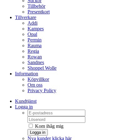
Stickor
Tillbehör
Presentkort
Tillverkare
Addi
Kampes
Opal
Permin
Rauma
Regia
Rowan
Sandnes
Shoppel Wolle
Information
Köpvillkor
Om oss
Privacy Policy
Kundtjänst
Logga in
Kom ihåg mig
Logga in
Nya kunder klicka här