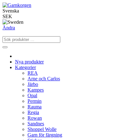
Svenska
SEK
Ändra
Nya produkter
Kategorier
REA
Arne och Carlos
Järbo
Kampes
Opal
Permin
Rauma
Regia
Rowan
Sandnes
Shoppel Wolle
Garn för färgning