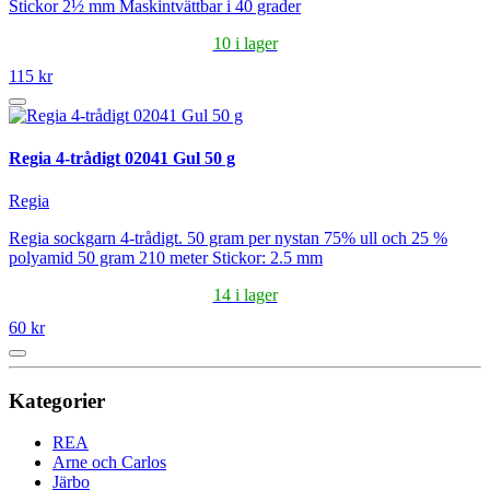
Stickor 2½ mm Maskintvättbar i 40 grader
10 i lager
115 kr
Regia 4-trådigt 02041 Gul 50 g
Regia
Regia sockgarn 4-trådigt. 50 gram per nystan 75% ull och 25 %
polyamid 50 gram 210 meter Stickor: 2.5 mm
14 i lager
60 kr
Kategorier
REA
Arne och Carlos
Järbo