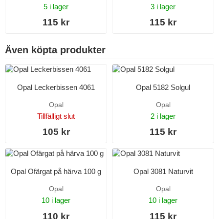
5 i lager
3 i lager
115 kr
115 kr
Även köpta produkter
Opal Leckerbissen 4061
Opal 5182 Solgul
Opal
Opal
Tillfälligt slut
2 i lager
105 kr
115 kr
Opal Ofärgat på härva 100 g
Opal 3081 Naturvit
Opal
Opal
10 i lager
10 i lager
110 kr
115 kr