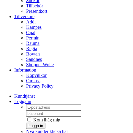
Stickor
Tillbehör
Presentkort
Tillverkare
Addi
Kampes
Opal
Permin
Rauma
Regia
Rowan
Sandnes
Shoppel Wolle
Information
Köpvillkor
Om oss
Privacy Policy
Kundtjänst
Logga in
Kom ihåg mig
Logga in
Nya kunder klicka här