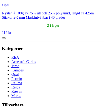
Opal
Nystan á 100g av 75% ull och 25% polyamid, längd ca 425m.
Stickor 2½ mm Maskintvättbar i 40 grader
2 i lager
115 kr
Kategorier
REA
Arne och Carlos
Järbo
Kampes
Opal
Permin
Rauma
Regia
Rowan
Mer…
Tillverkare