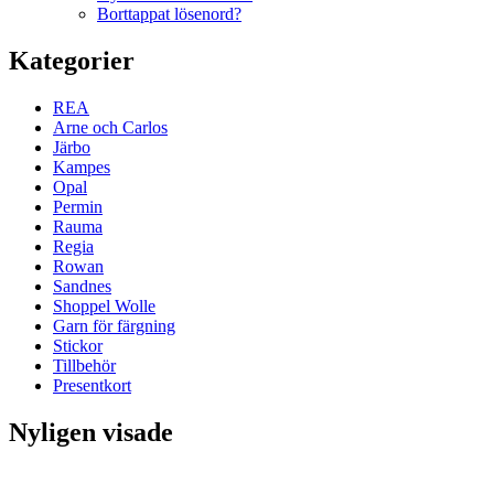
Borttappat lösenord?
Kategorier
REA
Arne och Carlos
Järbo
Kampes
Opal
Permin
Rauma
Regia
Rowan
Sandnes
Shoppel Wolle
Garn för färgning
Stickor
Tillbehör
Presentkort
Nyligen visade