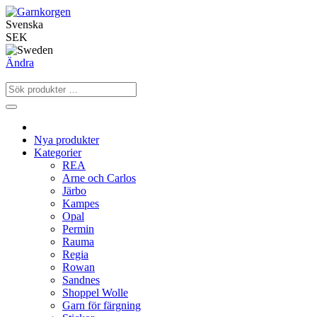
Svenska
SEK
Ändra
Nya produkter
Kategorier
REA
Arne och Carlos
Järbo
Kampes
Opal
Permin
Rauma
Regia
Rowan
Sandnes
Shoppel Wolle
Garn för färgning