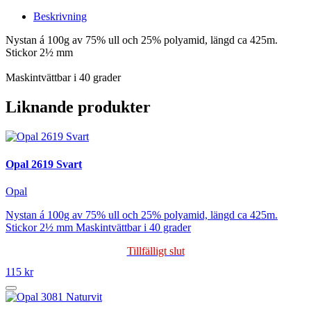
Beskrivning
Nystan á 100g av 75% ull och 25% polyamid, längd ca 425m.
Stickor 2½ mm
Maskintvättbar i 40 grader
Liknande produkter
Opal 2619 Svart
Opal
Nystan á 100g av 75% ull och 25% polyamid, längd ca 425m.
Stickor 2½ mm Maskintvättbar i 40 grader
Tillfälligt slut
115 kr