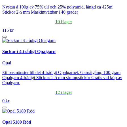
Nystan á 100g av 75% ull och 25% polyamid, längd ca 425m.
Stickor 2½ mm Maskintvättbar i 40 grader
10 i lager
115 kr
Sockar i 4-trådigt Opalgarn
Opal
Ett basmönster till det 4-trådigt Opalgarnet. Garnåtgång: 100 gram
Opalgarn 4-trådigt Stickor: 2.5 mm strumpstickor Gratis vid köp av
Opalgarn.
12 i lager
0 kr
Opal 5180 Röd