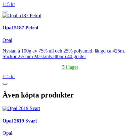
115 kr
Opal 5187 Petrol
Opal
Nystan á 100g av 75% ull och 25% polyamid, längd ca 425m.
Stickor 2½ mm Maskintvättbar i 40 grader
5 i lager
115 kr
Även köpta produkter
Opal 2619 Svart
Opal