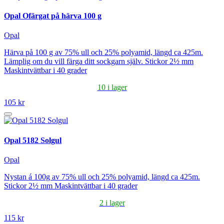
Opal Ofärgat på härva 100 g
Opal
Härva på 100 g av 75% ull och 25% polyamid, längd ca 425m.
Lämplig om du vill färga ditt sockgarn själv. Stickor 2½ mm
Maskintvättbar i 40 grader
10 i lager
105 kr
Opal 5182 Solgul
Opal
Nystan á 100g av 75% ull och 25% polyamid, längd ca 425m.
Stickor 2½ mm Maskintvättbar i 40 grader
2 i lager
115 kr