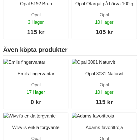
Opal 5192 Brun
Opal Ofärgat på härva 100 g
Opal
Opal
3 i lager
10 i lager
115 kr
105 kr
Även köpta produkter
Emils fingervantar
Opal 3081 Naturvit
Opal
Opal
17 i lager
10 i lager
0 kr
115 kr
Wivvi’s enkla torgvante
Adams favorittröja
Opal
Opal