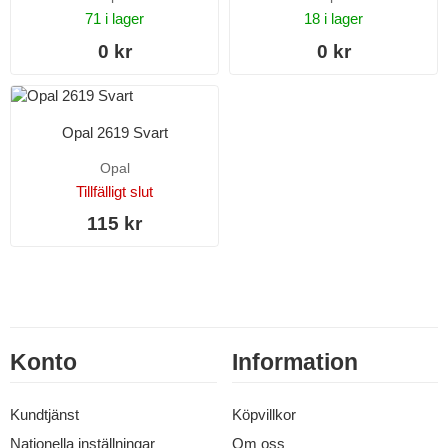
71 i lager
18 i lager
0 kr
0 kr
Opal 2619 Svart
Opal
Tillfälligt slut
115 kr
Konto
Information
Kundtjänst
Köpvillkor
Nationella inställningar
Om oss