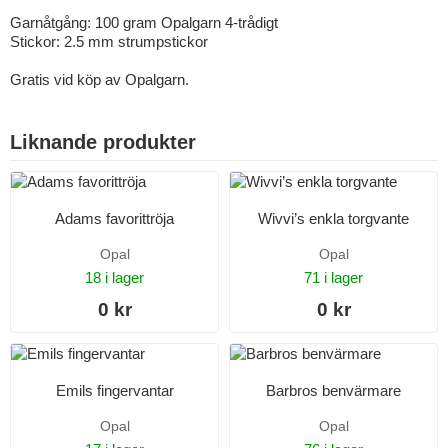
Garnåtgång: 100 gram Opalgarn 4-trådigt
Stickor: 2.5 mm strumpstickor
Gratis vid köp av Opalgarn.
Liknande produkter
Adams favorittröja
Wivvi’s enkla torgvante
Opal
Opal
18 i lager
71 i lager
0 kr
0 kr
Emils fingervantar
Barbros benvärmare
Opal
Opal