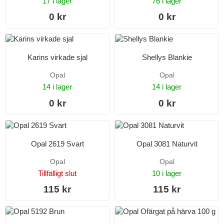
17 i lager
76 i lager
0 kr
0 kr
Karins virkade sjal
Shellys Blankie
Opal
Opal
14 i lager
14 i lager
0 kr
0 kr
Opal 2619 Svart
Opal 3081 Naturvit
Opal
Opal
Tillfälligt slut
10 i lager
115 kr
115 kr