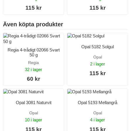
115 kr
115 kr
Även köpta produkter
Opal 5182 Solgul
Regia 4-trådigt 02066 Svart
50 g
Opal
Regia
2 i lager
32 i lager
115 kr
60 kr
Opal 3081 Naturvit
Opal 5193 Mellangrå
Opal
Opal
10 i lager
4 i lager
115 kr
115 kr