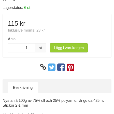
Lagerstatus:
6 st
115 kr
Inklusive moms:
23 kr
Antal
st
Lägg i varukorgen
Beskrivning
Nystan á 100g av 75% ull och 25% polyamid, längd ca 425m.
Stickor 2½ mm