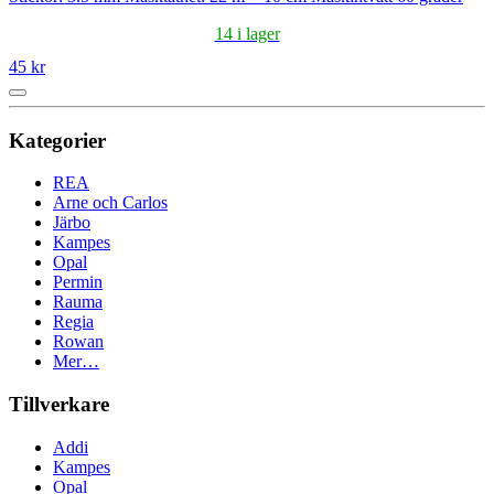
14 i lager
45 kr
Kategorier
REA
Arne och Carlos
Järbo
Kampes
Opal
Permin
Rauma
Regia
Rowan
Mer…
Tillverkare
Addi
Kampes
Opal