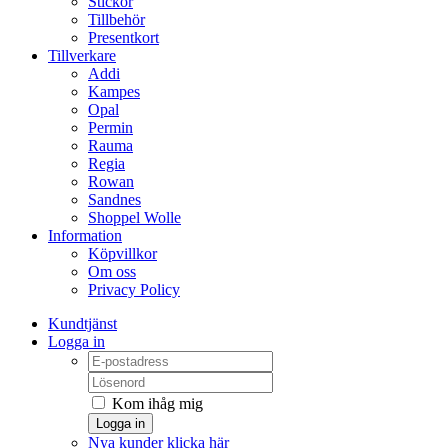
Stickor
Tillbehör
Presentkort
Tillverkare
Addi
Kampes
Opal
Permin
Rauma
Regia
Rowan
Sandnes
Shoppel Wolle
Information
Köpvillkor
Om oss
Privacy Policy
Kundtjänst
Logga in
Kom ihåg mig
Logga in
Nya kunder klicka här