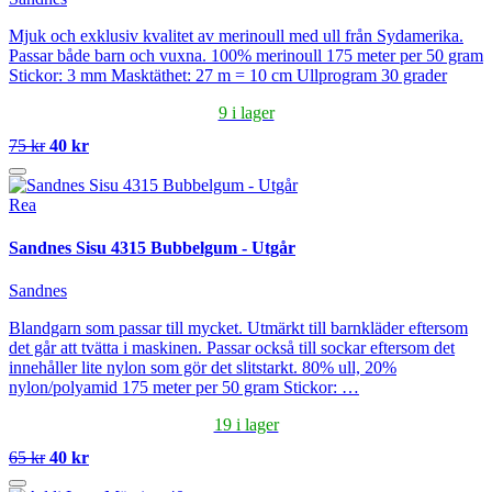
Mjuk och exklusiv kvalitet av merinoull med ull från Sydamerika.
Passar både barn och vuxna. 100% merinoull 175 meter per 50 gram
Stickor: 3 mm Masktäthet: 27 m = 10 cm Ullprogram 30 grader
9 i lager
75 kr
40 kr
Rea
Sandnes Sisu 4315 Bubbelgum - Utgår
Sandnes
Blandgarn som passar till mycket. Utmärkt till barnkläder eftersom
det går att tvätta i maskinen. Passar också till sockar eftersom det
innehåller lite nylon som gör det slitstarkt. 80% ull, 20%
nylon/polyamid 175 meter per 50 gram Stickor: …
19 i lager
65 kr
40 kr