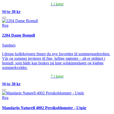
1 i lager
90 kr
30 kr
Rea
2204 Dame Bomull
Sandnes
I denne kolleksjonen finner du nye favoritter til sommergarderoben.
Vår og sommer inviterer til fine, luftige mønster – alt er strikket i
bomull, som både kan brukes på lune solskinnsdager og kjølige
sommerkvelder.
7 i lager
90 kr
30 kr
Rea
Mandarin Naturell 4002 Persikoblomster - Utgår