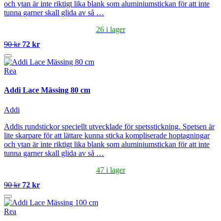
och ytan är inte riktigt lika blank som aluminiumstickan för att inte
tunna garner skall glida av så …
26 i lager
90 kr
72 kr
Rea
Addi Lace Mässing 80 cm
Addi
Addis rundstickor speciellt utvecklade för spetsstickning. Spetsen är
lite skarpare för att lättare kunna sticka kompliserade hoptagningar
och ytan är inte riktigt lika blank som aluminiumstickan för att inte
tunna garner skall glida av så …
47 i lager
90 kr
72 kr
Rea