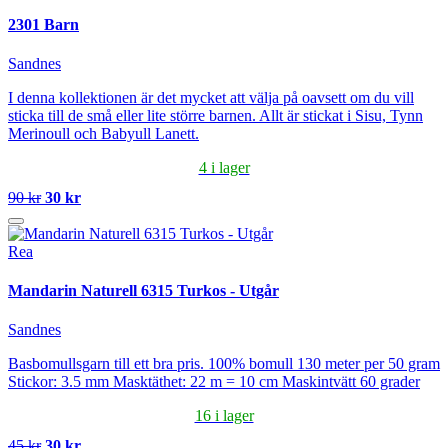
2301 Barn
Sandnes
I denna kollektionen är det mycket att välja på oavsett om du vill
sticka till de små eller lite större barnen. Allt är stickat i Sisu, Tynn
Merinoull och Babyull Lanett.
4 i lager
90 kr
30 kr
Rea
Mandarin Naturell 6315 Turkos - Utgår
Sandnes
Basbomullsgarn till ett bra pris. 100% bomull 130 meter per 50 gram
Stickor: 3.5 mm Masktäthet: 22 m = 10 cm Maskintvätt 60 grader
16 i lager
45 kr
30 kr