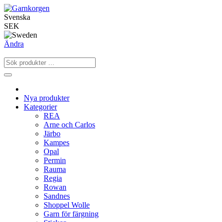
Svenska
SEK
Ändra
Nya produkter
Kategorier
REA
Arne och Carlos
Järbo
Kampes
Opal
Permin
Rauma
Regia
Rowan
Sandnes
Shoppel Wolle
Garn för färgning