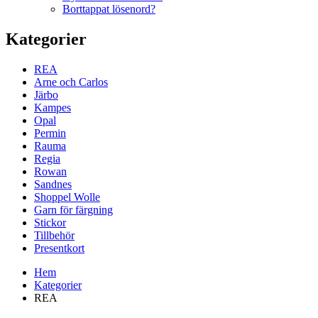
Borttappat lösenord?
Kategorier
REA
Arne och Carlos
Järbo
Kampes
Opal
Permin
Rauma
Regia
Rowan
Sandnes
Shoppel Wolle
Garn för färgning
Stickor
Tillbehör
Presentkort
Hem
Kategorier
REA