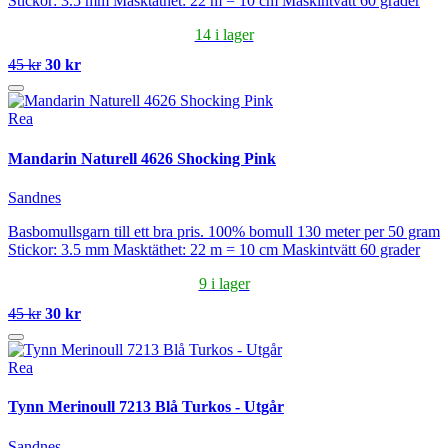
Stickor: 3.5 mm Masktäthet: 22 m = 10 cm Maskintvätt 60 grader
14 i lager
45 kr
30 kr
Rea
Mandarin Naturell 4626 Shocking Pink
Sandnes
Basbomullsgarn till ett bra pris. 100% bomull 130 meter per 50 gram
Stickor: 3.5 mm Masktäthet: 22 m = 10 cm Maskintvätt 60 grader
9 i lager
45 kr
30 kr
Rea
Tynn Merinoull 7213 Blå Turkos - Utgår
Sandnes