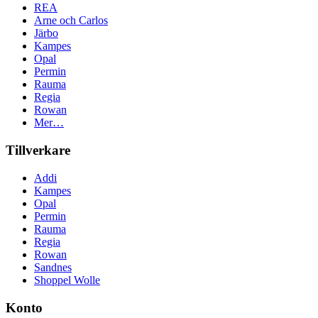
REA
Arne och Carlos
Järbo
Kampes
Opal
Permin
Rauma
Regia
Rowan
Mer…
Tillverkare
Addi
Kampes
Opal
Permin
Rauma
Regia
Rowan
Sandnes
Shoppel Wolle
Konto