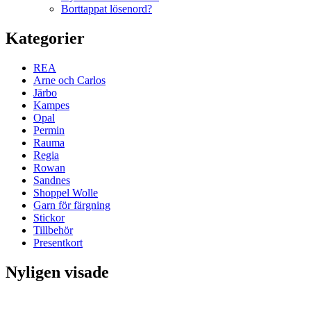
Borttappat lösenord?
Kategorier
REA
Arne och Carlos
Järbo
Kampes
Opal
Permin
Rauma
Regia
Rowan
Sandnes
Shoppel Wolle
Garn för färgning
Stickor
Tillbehör
Presentkort
Nyligen visade