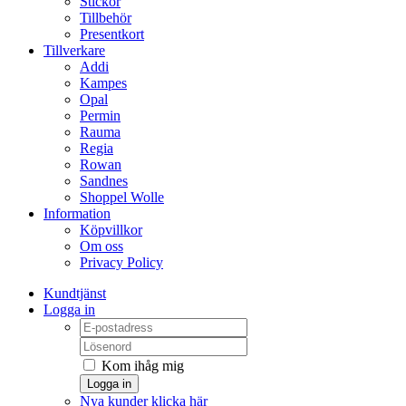
Stickor
Tillbehör
Presentkort
Tillverkare
Addi
Kampes
Opal
Permin
Rauma
Regia
Rowan
Sandnes
Shoppel Wolle
Information
Köpvillkor
Om oss
Privacy Policy
Kundtjänst
Logga in
Kom ihåg mig
Logga in
Nya kunder klicka här