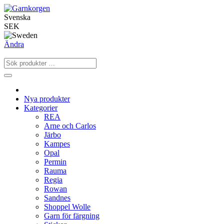
Svenska
SEK
Ändra
Nya produkter
Kategorier
REA
Arne och Carlos
Järbo
Kampes
Opal
Permin
Rauma
Regia
Rowan
Sandnes
Shoppel Wolle
Garn för färgning