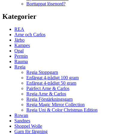
Borttappat lösenord?
Kategorier
REA
Arne och Carlos
Järbo
Kampes
Opal
Permin
Rauma
Regia
Regia Stoppgarn
Enfärgat 4-trådigt 100 gram
Enfärgat 4-trådigt 50 gram
Pairfect Arne & Carlos
Regia Arne & Carlos
Regia Förstärkningsgarn
Regia Magic Mirror Collection
Regia Uni & Color Christmas Edition
Rowan
Sandnes
Shoppel Wolle
Garn för färgning