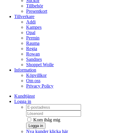
Stickor
Tillbehör
Presentkort
Tillverkare
Addi
Kampes
Opal
Permin
Rauma
Regia
Rowan
Sandnes
Shoppel Wolle
Information
Köpvillkor
Om oss
Privacy Policy
Kundtjänst
Logga in
Kom ihåg mig
Logga in
Nya kunder klicka här