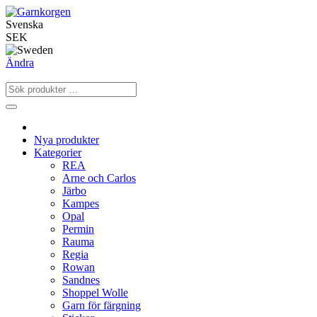
Svenska
SEK
Ändra
Nya produkter
Kategorier
REA
Arne och Carlos
Järbo
Kampes
Opal
Permin
Rauma
Regia
Rowan
Sandnes
Shoppel Wolle
Garn för färgning