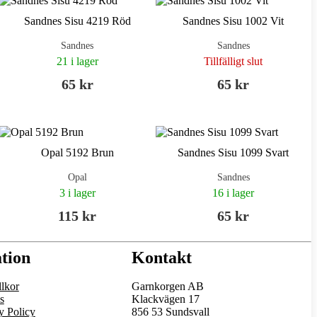
Sandnes Sisu 4219 Röd
Sandnes Sisu 1002 Vit
Sandnes
Sandnes
21 i lager
Tillfälligt slut
65 kr
65 kr
Opal 5192 Brun
Sandnes Sisu 1099 Svart
Opal
Sandnes
3 i lager
16 i lager
115 kr
65 kr
tion
Kontakt
lkor
Garnkorgen AB
s
Klackvägen 17
y Policy
856 53 Sundsvall