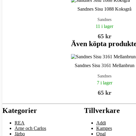
Sandnes Sisu 1088 Koksgrå
Sandnes
11 i lager
65 kr
Även köpta produkt
Sandnes Sisu 3161 Mellanbrun
Sandnes
7 i lager
65 kr
Kategorier
Tillverkare
REA
Addi
Arne och Carlos
Kampes
Järbo
Opal