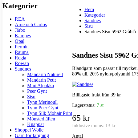
Kategorier
Hem
Kategorier
REA
Sandnes
Arne och Carlos
Sisu
Järbo
Sandnes Sisu 5962 Gråblå
Kampes
Opal
Permin
Rauma
Sandnes Sisu 5962 G
Regia
Rowan
Blandgarn som passar till mycket. U
Sandnes
80% ull, 20% nylon/polyamid 175
Mandarin Naturell
Mandarin Petit
Mini Alpakka
Peer Gynt
Billigaste frakt från 39 kr
Sisu
Tynn Merinoull
Lagerstatus:
7 st
Tynn Peer Gynt
Tynn Silk Mohair Print
65 kr
Mönsterhäften
Knappar
Inklusive moms:
13 kr
Shoppel Wolle
Garn för färgning
Antal