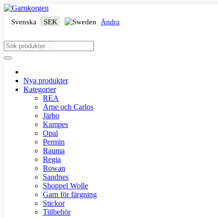
Svenska
SEK
Ändra
Nya produkter
Kategorier
REA
Arne och Carlos
Järbo
Kampes
Opal
Permin
Rauma
Regia
Rowan
Sandnes
Shoppel Wolle
Garn för färgning
Stickor
Tillbehör