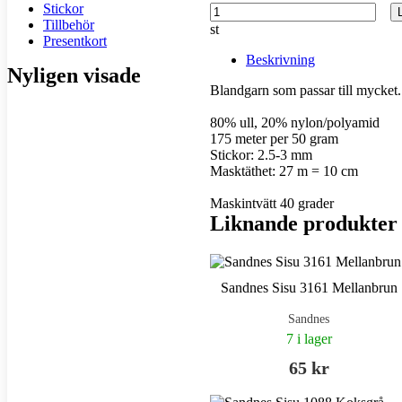
Stickor
Tillbehör
st
Presentkort
Beskrivning
Nyligen visade
Blandgarn som passar till mycket. U
80% ull, 20% nylon/polyamid
175 meter per 50 gram
Stickor: 2.5-3 mm
Masktäthet: 27 m = 10 cm
Maskintvätt 40 grader
Liknande produkter
Sandnes Sisu 3161 Mellanbrun
Sandnes
7 i lager
65 kr