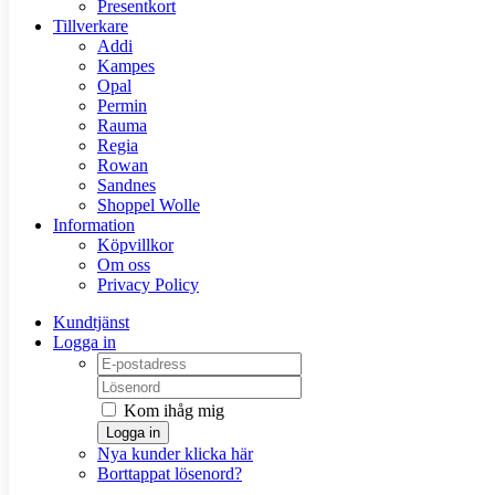
Presentkort
Tillverkare
Addi
Kampes
Opal
Permin
Rauma
Regia
Rowan
Sandnes
Shoppel Wolle
Information
Köpvillkor
Om oss
Privacy Policy
Kundtjänst
Logga in
Kom ihåg mig
Logga in
Nya kunder klicka här
Borttappat lösenord?