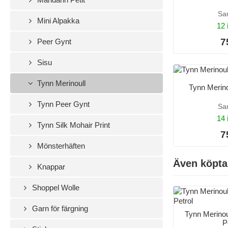
Sa
Mini Alpakka
12 
7
Peer Gynt
Sisu
Tynn Merinoull
Tynn Merino
Tynn Peer Gynt
Sa
14 
Tynn Silk Mohair Print
7
Mönsterhäften
Även köpta
Knappar
Shoppel Wolle
Garn för färgning
Tynn Merino
P