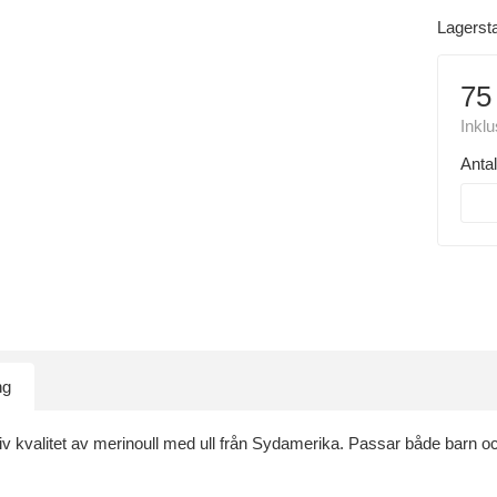
Lagerst
75
Inkl
Antal
ng
v kvalitet av merinoull med ull från Sydamerika. Passar både barn o