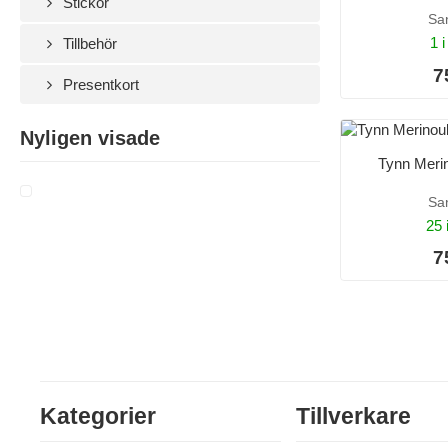
Stickor
Sa
1 i
Tillbehör
7
Presentkort
Nyligen visade
Tynn Merin
Sa
25 
7
Kategorier
Tillverkare