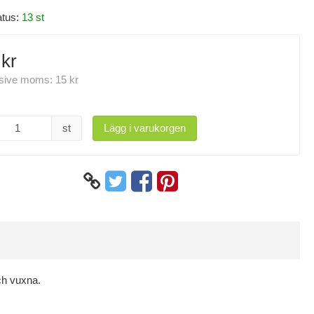
atus:
13 st
 kr
usive moms:
15 kr
st
Lägg i varukorgen
ch vuxna.