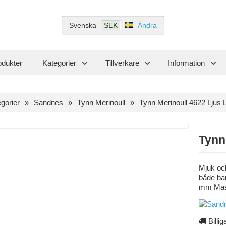
Svenska
SEK
Ändra
odukter
Kategorier
Tillverkare
Information
gorier
Sandnes
Tynn Merinoull
Tynn Merinoull 4622 Ljus 
Tynn
Mjuk och
både ba
mm Mask
Billig