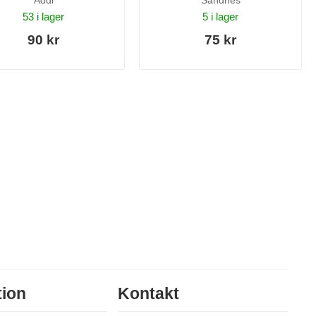
Addi
Sandnes
53 i lager
5 i lager
90 kr
75 kr
tion
Kontakt