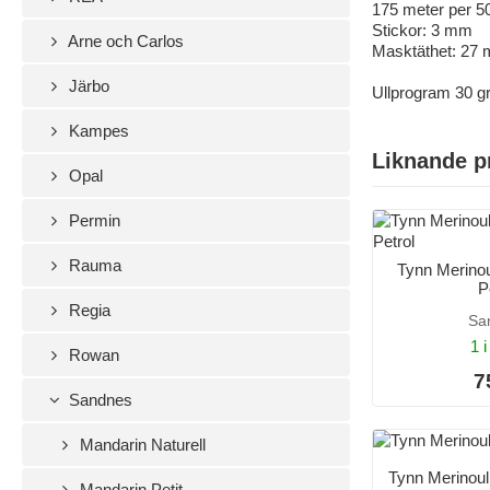
175 meter per 5
Stickor: 3 mm
Arne och Carlos
Masktäthet: 27 
Järbo
Ullprogram 30 g
Kampes
Liknande p
Opal
Permin
Rauma
Tynn Merino
P
Regia
Sa
1 i
Rowan
7
Sandnes
Mandarin Naturell
Tynn Merinoul
Mandarin Petit