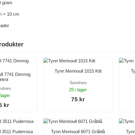
0 gram
m = 10 cm
rader
rodukter
Tynn Merinoull 1015 Kitt
Ty
ull 7741 Dimmig
etrol
Sandnes
ndnes
25 i lager
 lager
75 kr
5 kr
l 3511 Puderrosa
Tynn Merinoull 6071 Gråblå
Tynn