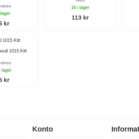
Addi
ndnes
16 i lager
 lager
113 kr
5 kr
oull 1015 Kitt
ndnes
i lager
5 kr
Konto
Informa