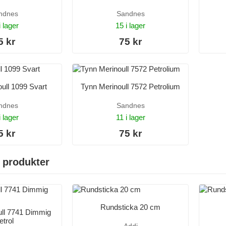
ndnes
Sandnes
i lager
15 i lager
5 kr
75 kr
ull 1099 Svart
Tynn Merinoull 7572 Petrolium
ndnes
Sandnes
i lager
11 i lager
5 kr
75 kr
 produkter
Rundsticka 20 cm
ull 7741 Dimmig
etrol