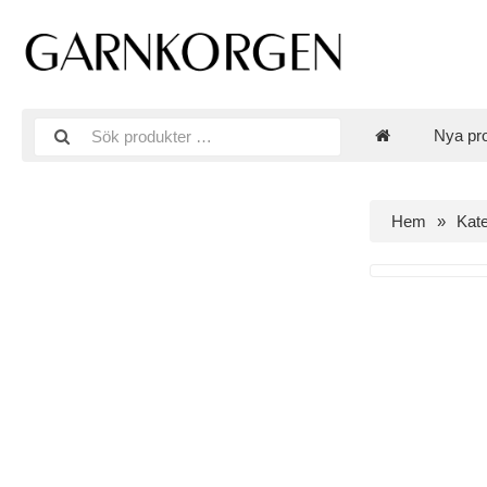
Nya pr
Hem
Kate