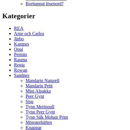
Borttappat lösenord?
Kategorier
REA
Arne och Carlos
Järbo
Kampes
Opal
Permin
Rauma
Regia
Rowan
Sandnes
Mandarin Naturell
Mandarin Petit
Mini Alpakka
Peer Gynt
Sisu
Tynn Merinoull
Tynn Peer Gynt
Tynn Silk Mohair Print
Mönsterhäften
Knappar