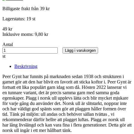
Billigaste frakt från 39 kr
Lagerstatus:
19 st
49 kr
Inklusive moms:
9,80 kr
Antal
Lägg i varukorgen
st
Beskrivning
Peer Gynt har funnits på marknaden sedan 1938 och strukturen i
garnet gör att den har blivit en favorit att sticka koftor i. Peer Gynt är
fortsatt ett lika populärt garn idag som då. Hösten 2022 lanserar vi
en tunnare variant, det är precis samma garn med samma goda
egenskaper. Plagg i norsk ull upplevs lätta och blir mycket mjukare
för varje gång du använder det. Norsk ull är slitstarkt, nopprar inte
och har väldigt god spänts som gör att plaggen håller formen över
tid. Tänk på miljön: ull andas och behöver sällan tvättas , vi
rekommenderar därför hellre att plagget luftas. Plagg av norsk ull
har lång livslängd och kan vara fina i flera generationer. Detta gör att
norsk ull ingår i ett mer hållbart tänk.