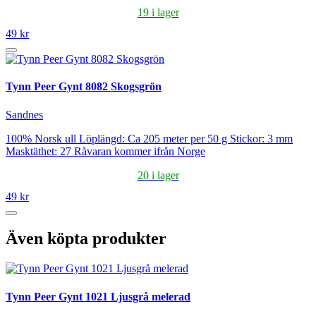
19 i lager
49 kr
Tynn Peer Gynt 8082 Skogsgrön
Sandnes
100% Norsk ull Löplängd: Ca 205 meter per 50 g Stickor: 3 mm
Masktäthet: 27 Råvaran kommer ifrån Norge
20 i lager
49 kr
Även köpta produkter
Tynn Peer Gynt 1021 Ljusgrå melerad