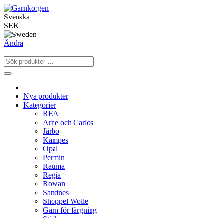
Svenska
SEK
Ändra
Nya produkter
Kategorier
REA
Arne och Carlos
Järbo
Kampes
Opal
Permin
Rauma
Regia
Rowan
Sandnes
Shoppel Wolle
Garn för färgning