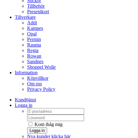
Stickor
Tillbehör
Presentkort
Tillverkare
Addi
Kampes
Opal
Permin
Rauma
Regia
Rowan
Sandnes
Shoppel Wolle
Information
Köpvillkor
Om oss
Privacy Policy
Kundtjänst
Logga in
Kom ihåg mig
Logga in
Nya kunder klicka här