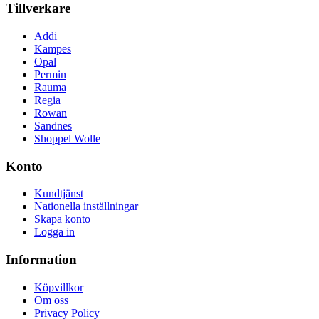
Tillverkare
Addi
Kampes
Opal
Permin
Rauma
Regia
Rowan
Sandnes
Shoppel Wolle
Konto
Kundtjänst
Nationella inställningar
Skapa konto
Logga in
Information
Köpvillkor
Om oss
Privacy Policy