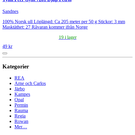
Sandnes
100% Norsk ull Löplängd: Ca 205 meter per 50 g Stickor: 3 mm
Masktäthet: 27 Råvaran kommer ifrån Norge
19 i lager
49 kr
Kategorier
REA
Arne och Carlos
Järbo
Kampes
Opal
Permin
Rauma
Regia
Rowan
Mer…