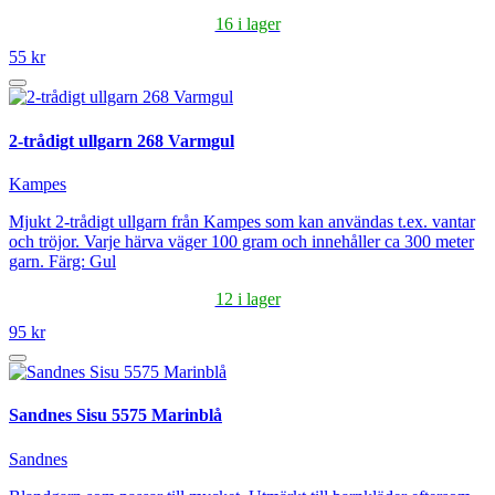
16 i lager
55 kr
2-trådigt ullgarn 268 Varmgul
Kampes
Mjukt 2-trådigt ullgarn från Kampes som kan användas t.ex. vantar
och tröjor. Varje härva väger 100 gram och innehåller ca 300 meter
garn. Färg: Gul
12 i lager
95 kr
Sandnes Sisu 5575 Marinblå
Sandnes