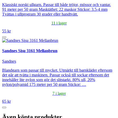
Klassiskt norskt ullgarn. Passar till både tröjor, mössor och vantar.
91 meter per 50 gram Masktäthet: 22 maskor Stickor: 3.5-4 mm
Tvättas i ullprogram 30 grader eller handtvätt.
11 i lager
55 kr
Sandnes Sisu 3161 Mellanbrun
Sandnes
Blandgarn som passar till mycket. Utmärkt till barnkläder eftersom
det går att tvätta i maskinen. Passar också till sockar eftersom det
innehåller lite nylon som gör det slitstarkt. 80% ull, 20%
nylon/polyamid 175 meter per 50 gram Stickor: …
7 i lager
65 kr
Även köpta produkter