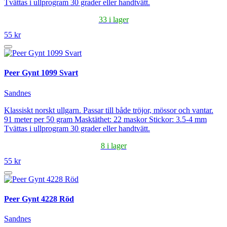
Tvättas i ullprogram 30 grader eller handtvätt.
33 i lager
55 kr
Peer Gynt 1099 Svart
Sandnes
Klassiskt norskt ullgarn. Passar till både tröjor, mössor och vantar.
91 meter per 50 gram Masktäthet: 22 maskor Stickor: 3.5-4 mm
Tvättas i ullprogram 30 grader eller handtvätt.
8 i lager
55 kr
Peer Gynt 4228 Röd
Sandnes