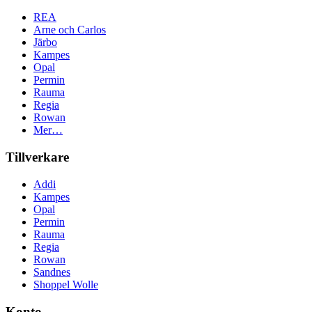
REA
Arne och Carlos
Järbo
Kampes
Opal
Permin
Rauma
Regia
Rowan
Mer…
Tillverkare
Addi
Kampes
Opal
Permin
Rauma
Regia
Rowan
Sandnes
Shoppel Wolle
Konto