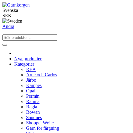
Svenska
SEK
Ändra
Nya produkter
Kategorier
REA
Arne och Carlos
Järbo
Kampes
Opal
Permin
Rauma
Regia
Rowan
Sandnes
Shoppel Wolle
Garn för färgning