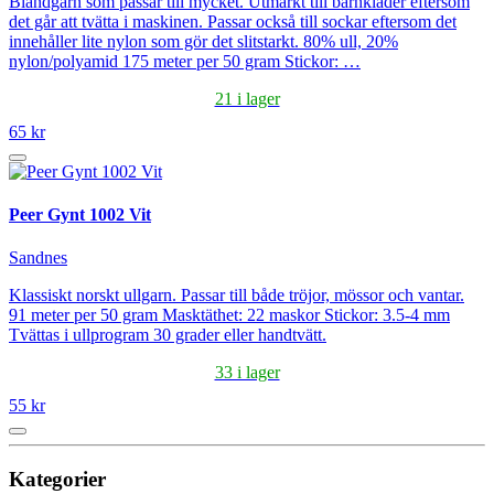
Blandgarn som passar till mycket. Utmärkt till barnkläder eftersom
det går att tvätta i maskinen. Passar också till sockar eftersom det
innehåller lite nylon som gör det slitstarkt. 80% ull, 20%
nylon/polyamid 175 meter per 50 gram Stickor: …
21 i lager
65 kr
Peer Gynt 1002 Vit
Sandnes
Klassiskt norskt ullgarn. Passar till både tröjor, mössor och vantar.
91 meter per 50 gram Masktäthet: 22 maskor Stickor: 3.5-4 mm
Tvättas i ullprogram 30 grader eller handtvätt.
33 i lager
55 kr
Kategorier