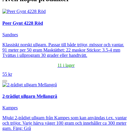
Peer Gynt 4228 Röd
Sandnes
Klassiskt norskt ullgarn. Passar till både tröjor, mössor och vantar.
91 meter per 50 gram Masktäthet: 22 maskor Stickor: 3.5-4 mm
Tvättas i ullprogram 30 grader eller handtvätt.
11 i lager
55 kr
2-trådigt ullgarn Mellangrå
Kampes
Mjukt 2-trådigt ullgarn från Kampes som kan användas t.ex. vantar
och tröjor. Varje härva väger 100 gram och innehåller ca 300 meter
garn. Färg: Grå