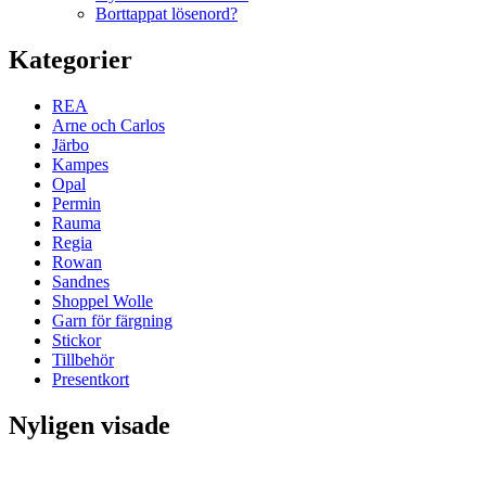
Borttappat lösenord?
Kategorier
REA
Arne och Carlos
Järbo
Kampes
Opal
Permin
Rauma
Regia
Rowan
Sandnes
Shoppel Wolle
Garn för färgning
Stickor
Tillbehör
Presentkort
Nyligen visade