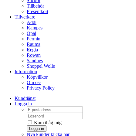
Stickor
Tillbehör
Presentkort
Tillverkare
Addi
Kampes
Opal
Permin
Rauma
Regia
Rowan
Sandnes
Shoppel Wolle
Information
Köpvillkor
Om oss
Privacy Policy
Kundtjänst
Logga in
Kom ihåg mig
Logga in
Nya kunder klicka här