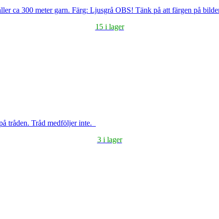
ller ca 300 meter garn. Färg: Ljusgrå OBS! Tänk på att färgen på bilde
15 i lager
på tråden. Tråd medföljer inte.
3 i lager