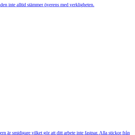
lden inte alltid stämmer överens med verkligheten.
r smidigare vilket gör att ditt arbete inte fastnar. Alla stickor från