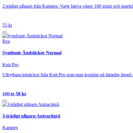
2-trådigt ullgarn från Kampes. Varje härva väger 100 gram och innehå
55 kr
Rea
Symfonie Ändstickor Normal
Knit Pro
Utbytbara trästickor från Knit Pro som man kopplar på lämplig längd 
100 kr
50 kr
3-trådigt ullgarn Antracitgrå
Kampes