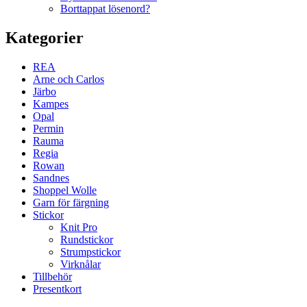
Borttappat lösenord?
Kategorier
REA
Arne och Carlos
Järbo
Kampes
Opal
Permin
Rauma
Regia
Rowan
Sandnes
Shoppel Wolle
Garn för färgning
Stickor
Knit Pro
Rundstickor
Strumpstickor
Virknålar
Tillbehör
Presentkort