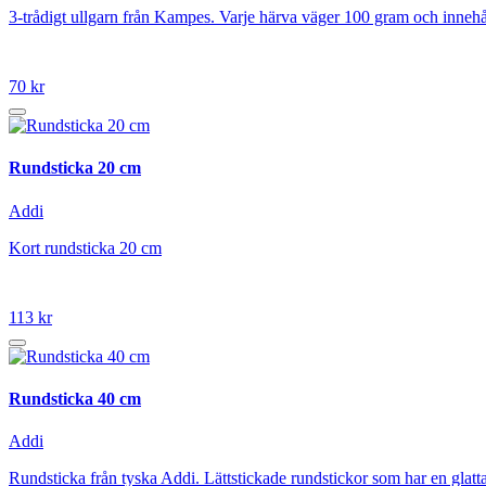
3-trådigt ullgarn från Kampes. Varje härva väger 100 gram och innehål
70 kr
Rundsticka 20 cm
Addi
Kort rundsticka 20 cm
113 kr
Rundsticka 40 cm
Addi
Rundsticka från tyska Addi. Lättstickade rundstickor som har en glattar