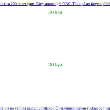
ler ca 200 meter garn. Färg: antracitgrå OBS! Tänk på att färgen på bi
10 i lager
16 i lager
e yta än vanliga aluminiumstickor. Övergången mellan stickan och vajern ä