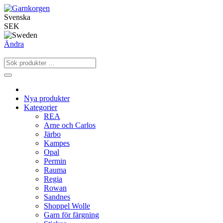
Svenska
SEK
Ändra
Nya produkter
Kategorier
REA
Arne och Carlos
Järbo
Kampes
Opal
Permin
Rauma
Regia
Rowan
Sandnes
Shoppel Wolle
Garn för färgning