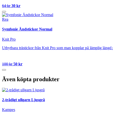
64 kr
30 kr
Rea
Symfonie Ändstickor Normal
Knit Pro
Utbytbara trästickor från Knit Pro som man kopplar på lämplig längd 
100 kr
50 kr
Även köpta produkter
2-trådigt ullgarn Ljusgrå
Kampes