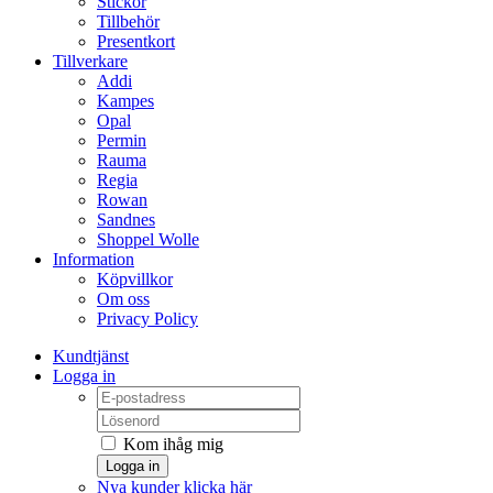
Stickor
Tillbehör
Presentkort
Tillverkare
Addi
Kampes
Opal
Permin
Rauma
Regia
Rowan
Sandnes
Shoppel Wolle
Information
Köpvillkor
Om oss
Privacy Policy
Kundtjänst
Logga in
Kom ihåg mig
Logga in
Nya kunder klicka här