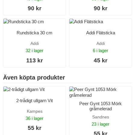
90 kr
90 kr
Rundsticka 30 cm
Addi Flätsticka
Addi
Addi
32 i lager
6 i lager
113 kr
45 kr
Även köpta produkter
2-trådigt ullgarn Vit
Peer Gynt 1053 Mörk
gråmelerad
Kampes
Sandnes
36 i lager
23 i lager
55 kr
55 kr