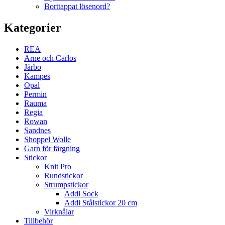
Borttappat lösenord?
Kategorier
REA
Arne och Carlos
Järbo
Kampes
Opal
Permin
Rauma
Regia
Rowan
Sandnes
Shoppel Wolle
Garn för färgning
Stickor
Knit Pro
Rundstickor
Strumpstickor
Addi Sock
Addi Stålstickor 20 cm
Virknålar
Tillbehör