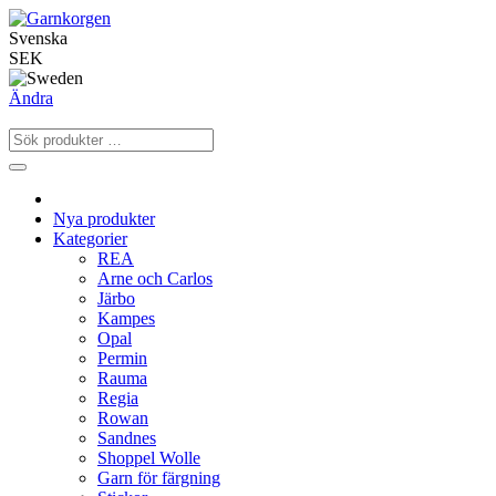
Svenska
SEK
Ändra
Nya produkter
Kategorier
REA
Arne och Carlos
Järbo
Kampes
Opal
Permin
Rauma
Regia
Rowan
Sandnes
Shoppel Wolle
Garn för färgning