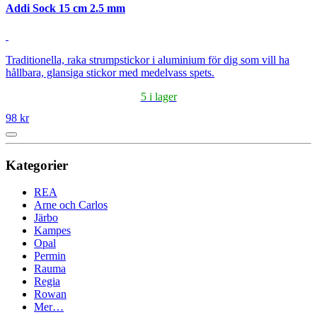
Addi Sock 15 cm 2.5 mm
Traditionella, raka strumpstickor i aluminium för dig som vill ha
hållbara, glansiga stickor med medelvass spets.
5 i lager
98 kr
Kategorier
REA
Arne och Carlos
Järbo
Kampes
Opal
Permin
Rauma
Regia
Rowan
Mer…