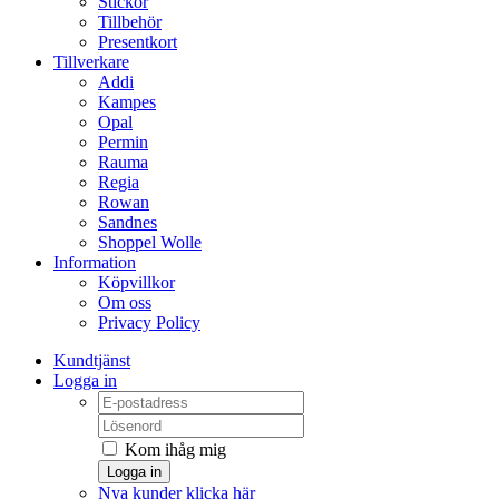
Stickor
Tillbehör
Presentkort
Tillverkare
Addi
Kampes
Opal
Permin
Rauma
Regia
Rowan
Sandnes
Shoppel Wolle
Information
Köpvillkor
Om oss
Privacy Policy
Kundtjänst
Logga in
Kom ihåg mig
Logga in
Nya kunder klicka här