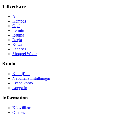
Tillverkare
Addi
Kampes
Opal
Permin
Rauma
Regia
Rowan
Sandnes
Shoppel Wolle
Konto
Kundtjänst
Nationella inställningar
Skapa konto
Logga in
Information
Köpvillkor
Om oss