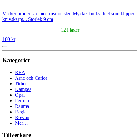
Vacker broderisax med rosmönster. Mycket fin kvalitet som klipper
knivskarpt. . Storlek 9 cm
12 i lager
180 kr
Kategorier
REA
Arne och Carlos
Järbo
Kampes
Opal
Permin
Rauma
Regia
Rowan
Mer…
Tillverkare