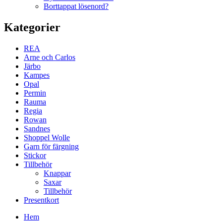
Borttappat lösenord?
Kategorier
REA
Arne och Carlos
Järbo
Kampes
Opal
Permin
Rauma
Regia
Rowan
Sandnes
Shoppel Wolle
Garn för färgning
Stickor
Tillbehör
Knappar
Saxar
Tillbehör
Presentkort
Hem