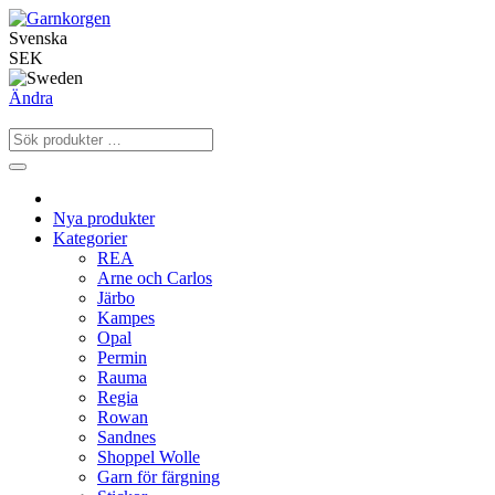
Svenska
SEK
Ändra
Nya produkter
Kategorier
REA
Arne och Carlos
Järbo
Kampes
Opal
Permin
Rauma
Regia
Rowan
Sandnes
Shoppel Wolle
Garn för färgning