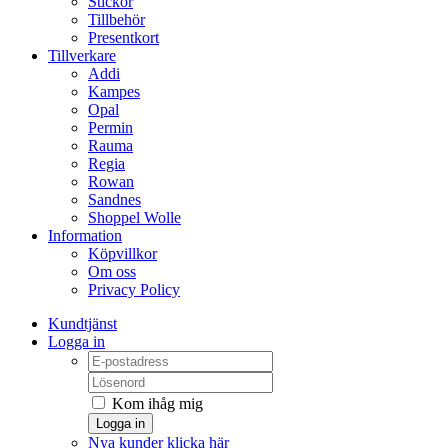
Stickor
Tillbehör
Presentkort
Tillverkare
Addi
Kampes
Opal
Permin
Rauma
Regia
Rowan
Sandnes
Shoppel Wolle
Information
Köpvillkor
Om oss
Privacy Policy
Kundtjänst
Logga in
Kom ihåg mig
Logga in
Nya kunder klicka här