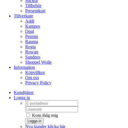
Stickor
Tillbehör
Presentkort
Tillverkare
Addi
Kampes
Opal
Permin
Rauma
Regia
Rowan
Sandnes
Shoppel Wolle
Information
Köpvillkor
Om oss
Privacy Policy
Kundtjänst
Logga in
Kom ihåg mig
Logga in
Nya kunder klicka här