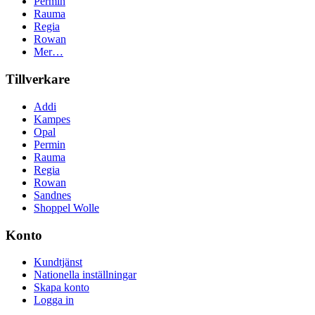
Permin
Rauma
Regia
Rowan
Mer…
Tillverkare
Addi
Kampes
Opal
Permin
Rauma
Regia
Rowan
Sandnes
Shoppel Wolle
Konto
Kundtjänst
Nationella inställningar
Skapa konto
Logga in