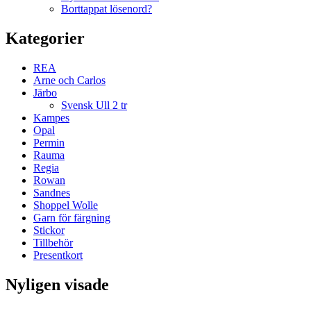
Borttappat lösenord?
Kategorier
REA
Arne och Carlos
Järbo
Svensk Ull 2 tr
Kampes
Opal
Permin
Rauma
Regia
Rowan
Sandnes
Shoppel Wolle
Garn för färgning
Stickor
Tillbehör
Presentkort
Nyligen visade