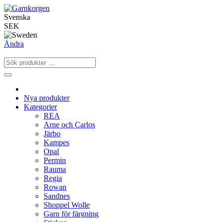
Svenska
SEK
Ändra
Nya produkter
Kategorier
REA
Arne och Carlos
Järbo
Kampes
Opal
Permin
Rauma
Regia
Rowan
Sandnes
Shoppel Wolle
Garn för färgning