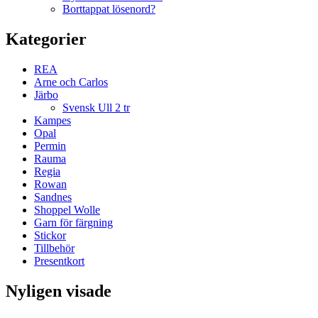
Borttappat lösenord?
Kategorier
REA
Arne och Carlos
Järbo
Svensk Ull 2 tr
Kampes
Opal
Permin
Rauma
Regia
Rowan
Sandnes
Shoppel Wolle
Garn för färgning
Stickor
Tillbehör
Presentkort
Nyligen visade