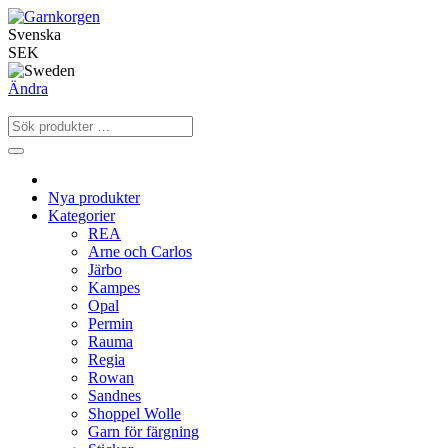
Svenska
SEK
Ändra
Nya produkter
Kategorier
REA
Arne och Carlos
Järbo
Kampes
Opal
Permin
Rauma
Regia
Rowan
Sandnes
Shoppel Wolle
Garn för färgning