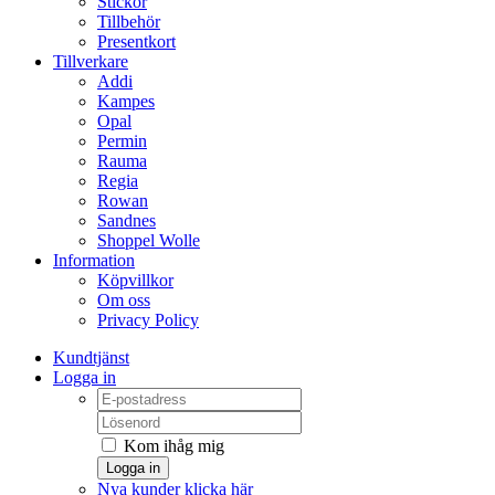
Stickor
Tillbehör
Presentkort
Tillverkare
Addi
Kampes
Opal
Permin
Rauma
Regia
Rowan
Sandnes
Shoppel Wolle
Information
Köpvillkor
Om oss
Privacy Policy
Kundtjänst
Logga in
Kom ihåg mig
Logga in
Nya kunder klicka här