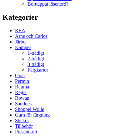
Borttappat lösenord?
Kategorier
REA
Arne och Carlos
Järbo
Kampes
1-trådigt
2-trådigt
3-trådigt
Färgkartor
Opal
Permin
Rauma
Regia
Rowan
Sandnes
Shoppel Wolle
Garn för färgning
Stickor
Tillbehör
Presentkort