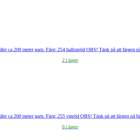
ller ca 200 meter garn. Färg: 254 hallonröd OBS! Tänk på att färgen på
2 i lager
ller ca 200 meter garn. Färg: 255 vinröd OBS! Tänk på att färgen på b
6 i lager