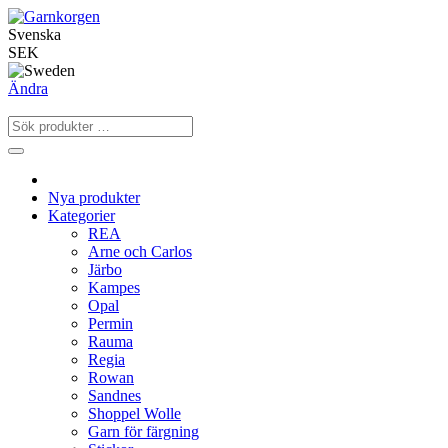
Svenska
SEK
Ändra
Nya produkter
Kategorier
REA
Arne och Carlos
Järbo
Kampes
Opal
Permin
Rauma
Regia
Rowan
Sandnes
Shoppel Wolle
Garn för färgning