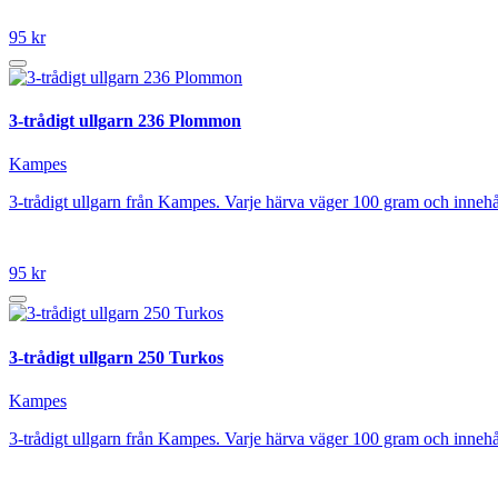
95 kr
3-trådigt ullgarn 236 Plommon
Kampes
3-trådigt ullgarn från Kampes. Varje härva väger 100 gram och inneh
95 kr
3-trådigt ullgarn 250 Turkos
Kampes
3-trådigt ullgarn från Kampes. Varje härva väger 100 gram och innehå