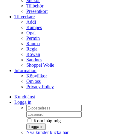
Stickor
Tillbehör
Presentkort
Tillverkare
Addi
Kampes
Opal
Permin
Rauma
Regia
Rowan
Sandnes
Shoppel Wolle
Information
Köpvillkor
Om oss
Privacy Policy
Kundtjänst
Logga in
Kom ihåg mig
Logga in
Nya kunder klicka här