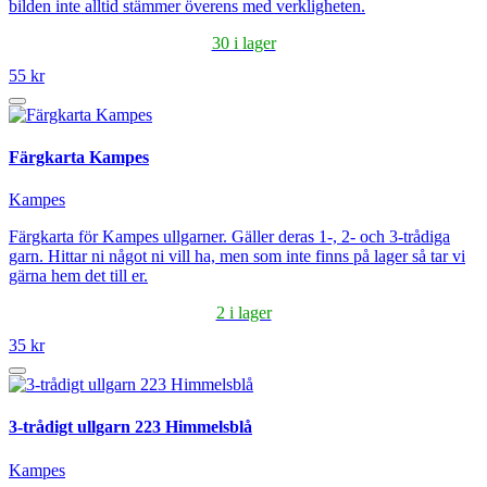
bilden inte alltid stämmer överens med verkligheten.
30 i lager
55 kr
Färgkarta Kampes
Kampes
Färgkarta för Kampes ullgarner. Gäller deras 1-, 2- och 3-trådiga
garn. Hittar ni något ni vill ha, men som inte finns på lager så tar vi
gärna hem det till er.
2 i lager
35 kr
3-trådigt ullgarn 223 Himmelsblå
Kampes