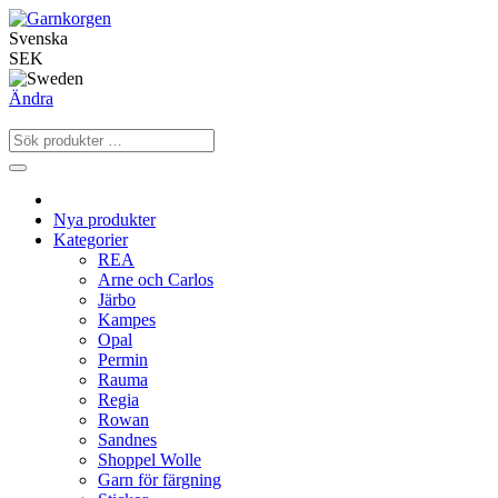
Svenska
SEK
Ändra
Nya produkter
Kategorier
REA
Arne och Carlos
Järbo
Kampes
Opal
Permin
Rauma
Regia
Rowan
Sandnes
Shoppel Wolle
Garn för färgning