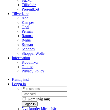
Stickor
Tillbehör
Presentkort
Tillverkare
Addi
Kampes
Opal
Permin
Rauma
Regia
Rowan
Sandnes
Shoppel Wolle
Information
Köpvillkor
Om oss
Privacy Policy
Kundtjänst
Logga in
Kom ihåg mig
Logga in
Nya kunder klicka här