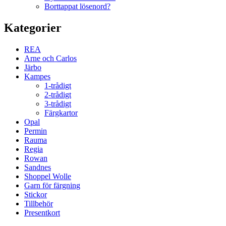
Borttappat lösenord?
Kategorier
REA
Arne och Carlos
Järbo
Kampes
1-trådigt
2-trådigt
3-trådigt
Färgkartor
Opal
Permin
Rauma
Regia
Rowan
Sandnes
Shoppel Wolle
Garn för färgning
Stickor
Tillbehör
Presentkort