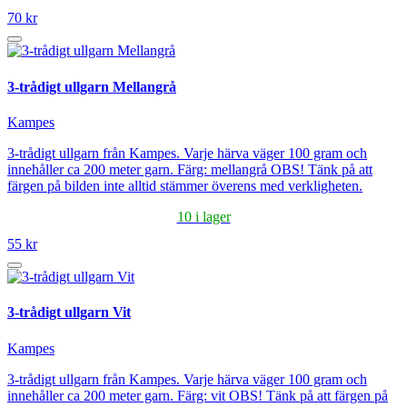
70 kr
3-trådigt ullgarn Mellangrå
Kampes
3-trådigt ullgarn från Kampes. Varje härva väger 100 gram och
innehåller ca 200 meter garn. Färg: mellangrå OBS! Tänk på att
färgen på bilden inte alltid stämmer överens med verkligheten.
10 i lager
55 kr
3-trådigt ullgarn Vit
Kampes
3-trådigt ullgarn från Kampes. Varje härva väger 100 gram och
innehåller ca 200 meter garn. Färg: vit OBS! Tänk på att färgen på