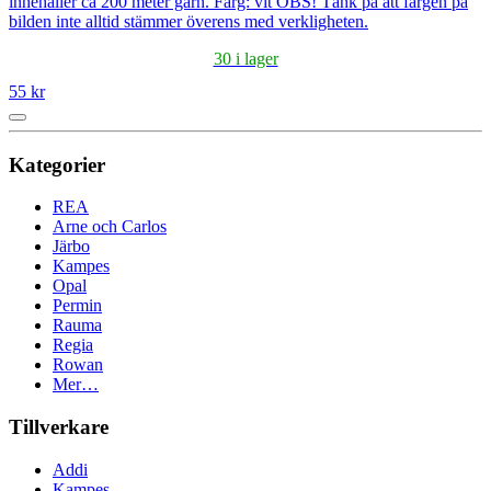
innehåller ca 200 meter garn. Färg: vit OBS! Tänk på att färgen på
bilden inte alltid stämmer överens med verkligheten.
30 i lager
55 kr
Kategorier
REA
Arne och Carlos
Järbo
Kampes
Opal
Permin
Rauma
Regia
Rowan
Mer…
Tillverkare
Addi
Kampes