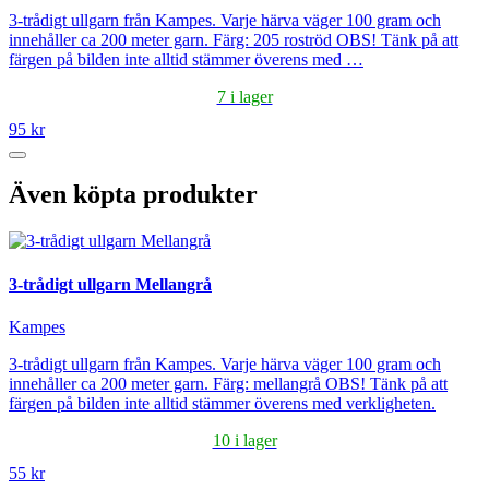
3-trådigt ullgarn från Kampes. Varje härva väger 100 gram och
innehåller ca 200 meter garn. Färg: 205 roströd OBS! Tänk på att
färgen på bilden inte alltid stämmer överens med …
7 i lager
95 kr
Även köpta produkter
3-trådigt ullgarn Mellangrå
Kampes
3-trådigt ullgarn från Kampes. Varje härva väger 100 gram och
innehåller ca 200 meter garn. Färg: mellangrå OBS! Tänk på att
färgen på bilden inte alltid stämmer överens med verkligheten.
10 i lager
55 kr