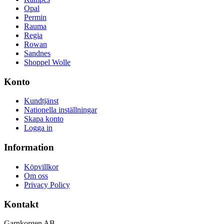
Opal
Permin
Rauma
Regia
Rowan
Sandnes
Shoppel Wolle
Konto
Kundtjänst
Nationella inställningar
Skapa konto
Logga in
Information
Köpvillkor
Om oss
Privacy Policy
Kontakt
Garnkorgen AB