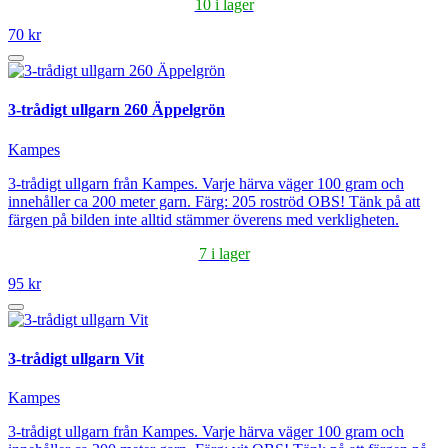
10 i lager
70 kr
3-trådigt ullgarn 260 Äppelgrön
Kampes
3-trådigt ullgarn från Kampes. Varje härva väger 100 gram och
innehåller ca 200 meter garn. Färg: 205 roströd OBS! Tänk på att
färgen på bilden inte alltid stämmer överens med verkligheten.
7 i lager
95 kr
3-trådigt ullgarn Vit
Kampes
3-trådigt ullgarn från Kampes. Varje härva väger 100 gram och