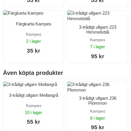
55 kr
55 kr
Färgkarta Kampes
3-trådigt ullgarn 223
Himmelsblå
Kampes
Kampes
2 i lager
7 i lager
35 kr
95 kr
Även köpta produkter
3-trådigt ullgarn Mellangrå
3-trådigt ullgarn 236
Plommon
Kampes
Kampes
10 i lager
8 i lager
55 kr
95 kr