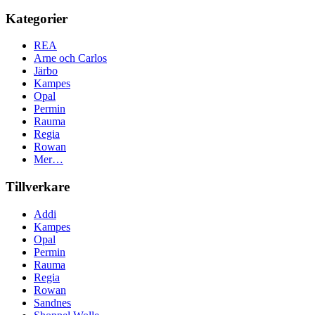
Kategorier
REA
Arne och Carlos
Järbo
Kampes
Opal
Permin
Rauma
Regia
Rowan
Mer…
Tillverkare
Addi
Kampes
Opal
Permin
Rauma
Regia
Rowan
Sandnes