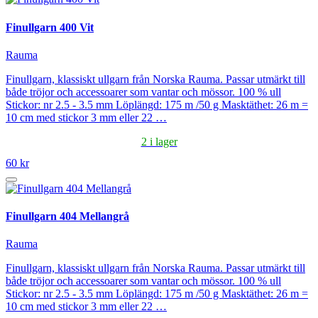
Finullgarn 400 Vit
Rauma
Finullgarn, klassiskt ullgarn från Norska Rauma. Passar utmärkt till
både tröjor och accessoarer som vantar och mössor. 100 % ull
Stickor: nr 2.5 - 3.5 mm Löplängd: 175 m /50 g Masktäthet: 26 m =
10 cm med stickor 3 mm eller 22 …
2 i lager
60 kr
Finullgarn 404 Mellangrå
Rauma
Finullgarn, klassiskt ullgarn från Norska Rauma. Passar utmärkt till
både tröjor och accessoarer som vantar och mössor. 100 % ull
Stickor: nr 2.5 - 3.5 mm Löplängd: 175 m /50 g Masktäthet: 26 m =
10 cm med stickor 3 mm eller 22 …