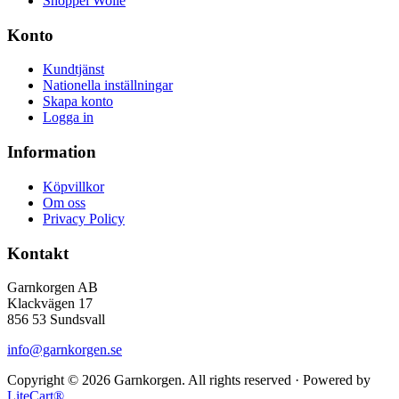
Shoppel Wolle
Konto
Kundtjänst
Nationella inställningar
Skapa konto
Logga in
Information
Köpvillkor
Om oss
Privacy Policy
Kontakt
Garnkorgen AB
Klackvägen 17
856 53 Sundsvall
info@garnkorgen.se
Copyright © 2026 Garnkorgen. All rights reserved · Powered by
LiteCart®