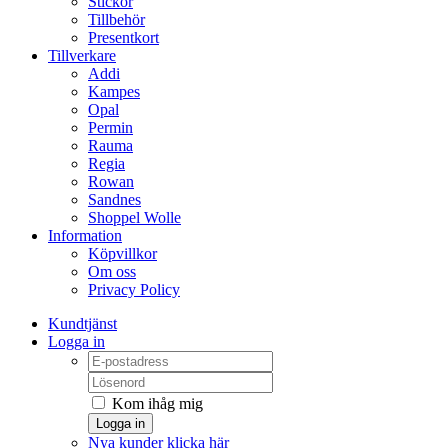
Stickor
Tillbehör
Presentkort
Tillverkare
Addi
Kampes
Opal
Permin
Rauma
Regia
Rowan
Sandnes
Shoppel Wolle
Information
Köpvillkor
Om oss
Privacy Policy
Kundtjänst
Logga in
Kom ihåg mig
Logga in
Nya kunder klicka här