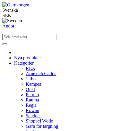
Svenska
SEK
Ändra
Nya produkter
Kategorier
REA
Arne och Carlos
Järbo
Kampes
Opal
Permin
Rauma
Regia
Rowan
Sandnes
Shoppel Wolle
Garn för färgning