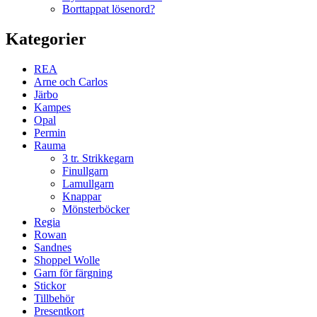
Borttappat lösenord?
Kategorier
REA
Arne och Carlos
Järbo
Kampes
Opal
Permin
Rauma
3 tr. Strikkegarn
Finullgarn
Lamullgarn
Knappar
Mönsterböcker
Regia
Rowan
Sandnes
Shoppel Wolle
Garn för färgning
Stickor
Tillbehör
Presentkort