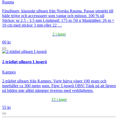
Rauma
Finullgarn, klassiskt ullgarn från Norska Rauma. Passar utmärkt till
både tröjor och accessoarer som vantar och mössor. 100 % ull
Stickor: nr 2.5 - 3.5 mm Löplängd: 175 m /50 g Masktäthet: 26 m =
10 cm med stickor 3 mm eller 22 …
2 i lager
60 kr
2-trådigt ullgarn Ljusgrå
Kampes
2-trådigt ullgarn från Kampes. Varje härva väger 100 gram och
innehåller ca 300 meter garn. Färg: Ljusgrå OBS! Tänk på att färgen
på bilden inte alltid stämmer överens med verkligheten.
15 i lager
55 kr