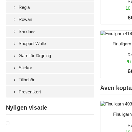
R
Regia
10 
6
Rowan
Sandnes
Shoppel Wolle
Finullgar
R
Garn för färgning
9 i
Stickor
6
Tillbehör
Även köpta
Presentkort
Nyligen visade
Finullgar
R