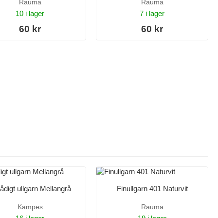
Rauma
Rauma
10 i lager
7 i lager
60 kr
60 kr
rådigt ullgarn Mellangrå
Finullgarn 401 Naturvit
Kampes
Rauma