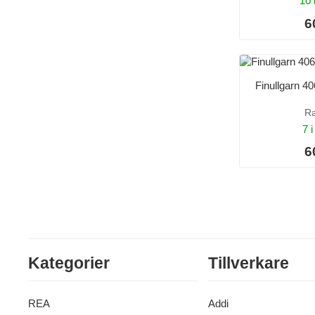
10 
6
Finullgarn 4
R
7 i
6
Kategorier
Tillverkare
REA
Addi