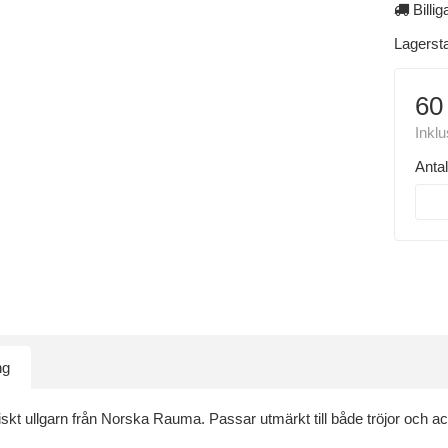
Billig
Lagerst
60
Inkl
Antal
ng
siskt ullgarn från Norska Rauma. Passar utmärkt till både tröjor oc