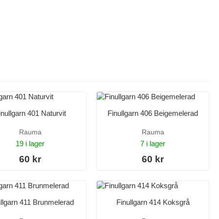
inullgarn 401 Naturvit
Finullgarn 406 Beigemelerad
Rauma
Rauma
19 i lager
7 i lager
60 kr
60 kr
llgarn 411 Brunmelerad
Finullgarn 414 Koksgrå