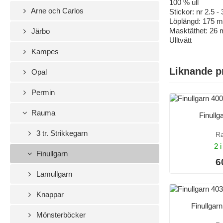
100 % ull
Arne och Carlos
Stickor: nr 2.5 
Löplängd: 175 m
Masktäthet: 26 
Järbo
Ulltvätt
Kampes
Liknande p
Opal
Permin
Rauma
Finullg
3 tr. Strikkegarn
R
2 i
Finullgarn
6
Lamullgarn
Knappar
Finullgar
Mönsterböcker