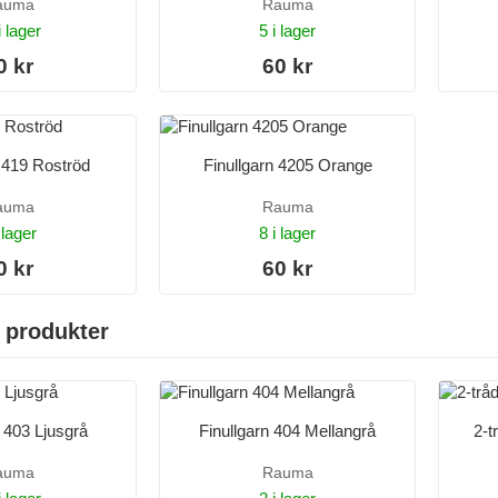
auma
Rauma
i lager
5 i lager
0 kr
60 kr
n 419 Roströd
Finullgarn 4205 Orange
auma
Rauma
 lager
8 i lager
0 kr
60 kr
 produkter
n 403 Ljusgrå
Finullgarn 404 Mellangrå
2-t
auma
Rauma