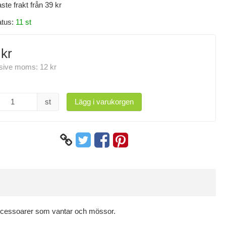
aste frakt från 39 kr
atus:
11 st
 kr
usive moms:
12 kr
st
Lägg i varukorgen
h accessoarer som vantar och mössor.