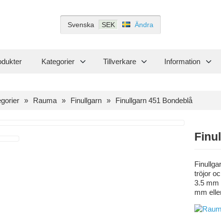
Svenska
SEK
Ändra
odukter
Kategorier
Tillverkare
Information
gorier
Rauma
Finullgarn
Finullgarn 451 Bondeblå
Finu
Finullga
tröjor o
3.5 mm 
mm elle