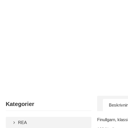
Kategorier
Beskrivni
Finullgarn, klas
REA