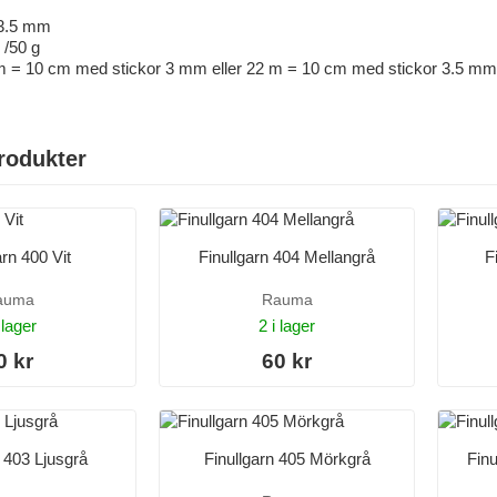
- 3.5 mm
 /50 g
m = 10 cm med stickor 3 mm eller 22 m = 10 cm med stickor 3.5 mm
rodukter
arn 400 Vit
Finullgarn 404 Mellangrå
F
auma
Rauma
 lager
2 i lager
0 kr
60 kr
n 403 Ljusgrå
Finullgarn 405 Mörkgrå
Finu