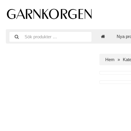
Nya pr
Hem
Kate