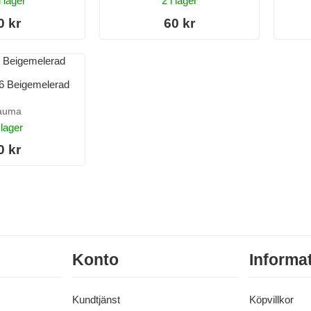
i lager
2 i lager
0 kr
60 kr
06 Beigemelerad
auma
 lager
0 kr
Konto
Informa
Kundtjänst
Köpvillkor