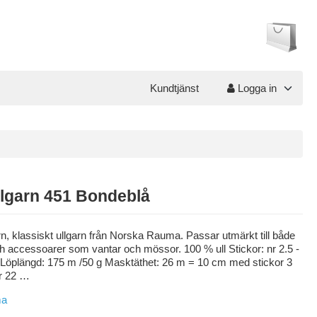
Kundtjänst
Logga in
llgarn 451 Bondeblå
rn, klassiskt ullgarn från Norska Rauma. Passar utmärkt till både
ch accessoarer som vantar och mössor. 100 % ull Stickor: nr 2.5 -
Löplängd: 175 m /50 g Masktäthet: 26 m = 10 cm med stickor 3
r 22 …