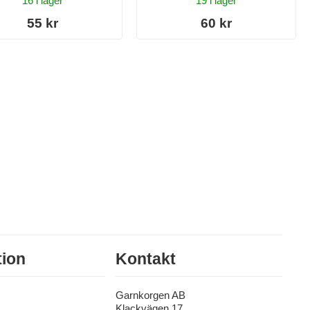
16 i lager
19 i lager
55 kr
60 kr
tion
Kontakt
Garnkorgen AB
Klackvägen 17