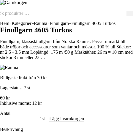
Hem
Kategorier
Rauma
Finullgarn
Finullgarn 4605 Turkos
Finullgarn 4605 Turkos
Finullgarn, klassiskt ullgarn från Norska Rauma. Passar utmärkt till
både tröjor och accessoarer som vantar och mössor. 100 % ull Stickor:
nr 2.5 - 3.5 mm Löplängd: 175 m /50 g Masktäthet: 26 m = 10 cm med
stickor 3 mm eller 22 …
Billigaste frakt från 39 kr
Lagerstatus:
7 st
60 kr
Inklusive moms:
12 kr
Antal
st
Lägg i varukorgen
Beskrivning