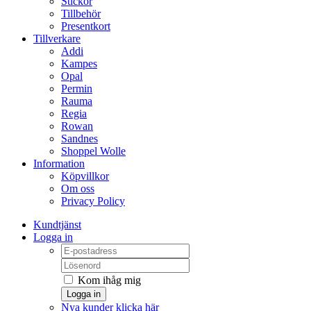
Stickor
Tillbehör
Presentkort
Tillverkare
Addi
Kampes
Opal
Permin
Rauma
Regia
Rowan
Sandnes
Shoppel Wolle
Information
Köpvillkor
Om oss
Privacy Policy
Kundtjänst
Logga in
Kom ihåg mig
Logga in
Nya kunder klicka här