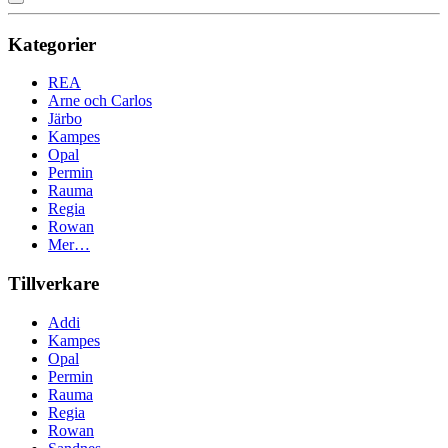
Kategorier
REA
Arne och Carlos
Järbo
Kampes
Opal
Permin
Rauma
Regia
Rowan
Mer…
Tillverkare
Addi
Kampes
Opal
Permin
Rauma
Regia
Rowan