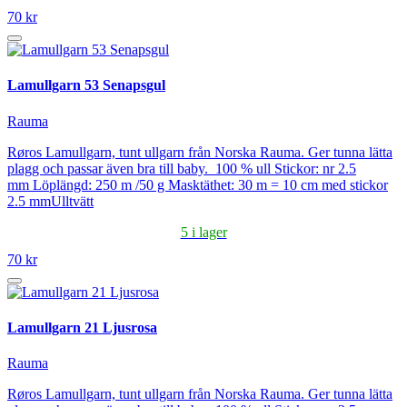
70 kr
Lamullgarn 53 Senapsgul
Rauma
Røros Lamullgarn, tunt ullgarn från Norska Rauma. Ger tunna lätta
plagg och passar även bra till baby. 100 % ull Stickor: nr 2.5
mm Löplängd: 250 m /50 g Masktäthet: 30 m = 10 cm med stickor
2.5 mmUlltvätt
5 i lager
70 kr
Lamullgarn 21 Ljusrosa
Rauma
Røros Lamullgarn, tunt ullgarn från Norska Rauma. Ger tunna lätta