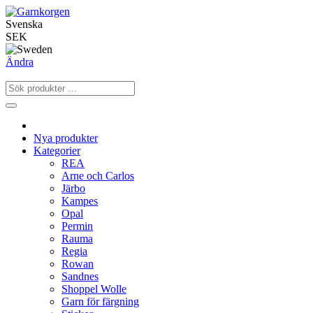
Svenska
SEK
Ändra
Nya produkter
Kategorier
REA
Arne och Carlos
Järbo
Kampes
Opal
Permin
Rauma
Regia
Rowan
Sandnes
Shoppel Wolle
Garn för färgning