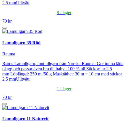
2.5 mmUlltvätt
9 i lager
70 kr
Lamullgarn 35 Röd
Rauma
Røros Lamullgarn, tunt ullgarn från Norska Rauma. Ger tunna lätta
plagg och passar även bra till baby. 100 % ull Stickor: nr 2.5
mm Löplängd: 250 m /50 g Masktäthet: 30 m = 10 cm med stickor
2.5 mmUlltvätt
1 i lager
70 kr
Lamullgarn 11 Naturvit