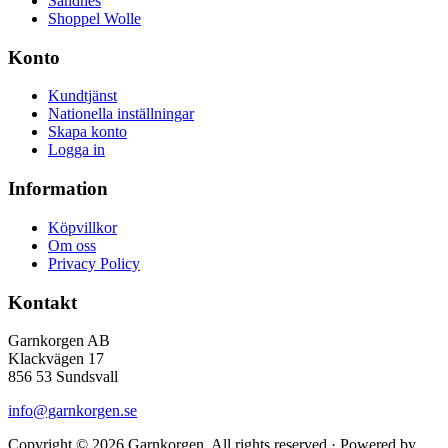
Sandnes
Shoppel Wolle
Konto
Kundtjänst
Nationella inställningar
Skapa konto
Logga in
Information
Köpvillkor
Om oss
Privacy Policy
Kontakt
Garnkorgen AB
Klackvägen 17
856 53 Sundsvall
info@garnkorgen.se
Copyright © 2026 Garnkorgen. All rights reserved · Powered by