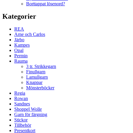
Borttappat lösenord?
Kategorier
REA
Arne och Carlos
Järbo
Kampes
Opal
Permin
Rauma
3 tr. Strikkegarn
Finullgarn
Lamullgarn
Knappar
Mönsterböcker
Regia
Rowan
Sandnes
Shoppel Wolle
Garn för färgning
Stickor
Tillbehör
Presentkort