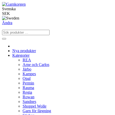
Svenska
SEK
Ändra
Nya produkter
Kategorier
REA
Arne och Carlos
Järbo
Kampes
Opal
Permin
Rauma
Regia
Rowan
Sandnes
Shoppel Wolle
Garn för färgning