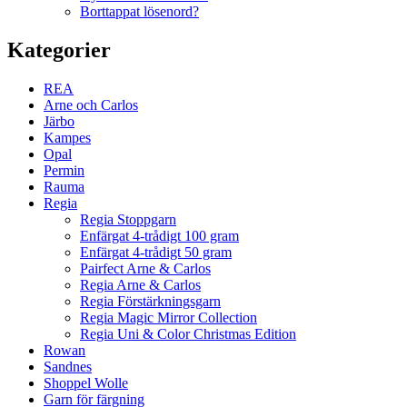
Borttappat lösenord?
Kategorier
REA
Arne och Carlos
Järbo
Kampes
Opal
Permin
Rauma
Regia
Regia Stoppgarn
Enfärgat 4-trådigt 100 gram
Enfärgat 4-trådigt 50 gram
Pairfect Arne & Carlos
Regia Arne & Carlos
Regia Förstärkningsgarn
Regia Magic Mirror Collection
Regia Uni & Color Christmas Edition
Rowan
Sandnes
Shoppel Wolle
Garn för färgning