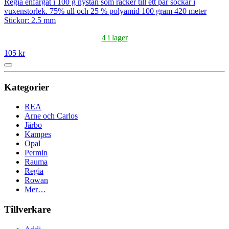
Regia enfärgat i 100 g nystan som räcker till ett par sockar i
vuxenstorlek. 75% ull och 25 % polyamid 100 gram 420 meter
Stickor: 2.5 mm
4 i lager
105 kr
Kategorier
REA
Arne och Carlos
Järbo
Kampes
Opal
Permin
Rauma
Regia
Rowan
Mer…
Tillverkare