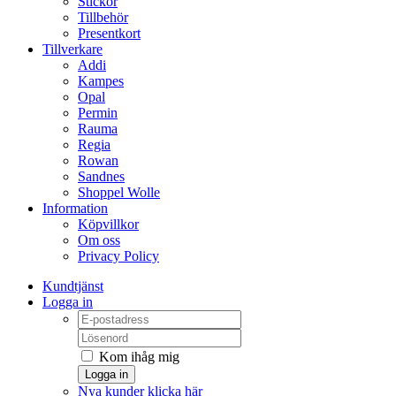
Stickor
Tillbehör
Presentkort
Tillverkare
Addi
Kampes
Opal
Permin
Rauma
Regia
Rowan
Sandnes
Shoppel Wolle
Information
Köpvillkor
Om oss
Privacy Policy
Kundtjänst
Logga in
Kom ihåg mig
Logga in
Nya kunder klicka här