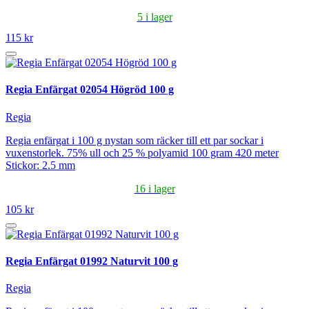
5 i lager
115 kr
Regia Enfärgat 02054 Högröd 100 g
Regia
Regia enfärgat i 100 g nystan som räcker till ett par sockar i
vuxenstorlek. 75% ull och 25 % polyamid 100 gram 420 meter
Stickor: 2.5 mm
16 i lager
105 kr
Regia Enfärgat 01992 Naturvit 100 g
Regia