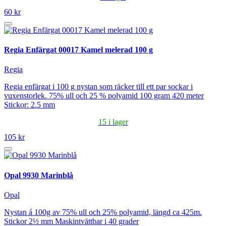
60 kr
Regia Enfärgat 00017 Kamel melerad 100 g
Regia
Regia enfärgat i 100 g nystan som räcker till ett par sockar i
vuxenstorlek. 75% ull och 25 % polyamid 100 gram 420 meter
Stickor: 2.5 mm
15 i lager
105 kr
Opal 9930 Marinblå
Opal
Nystan á 100g av 75% ull och 25% polyamid, längd ca 425m.
Stickor 2½ mm Maskintvättbar i 40 grader