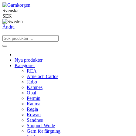
Svenska
SEK
Ändra
Nya produkter
Kategorier
REA
Arne och Carlos
Järbo
Kampes
Opal
Permin
Rauma
Regia
Rowan
Sandnes
Shoppel Wolle
Garn för färgning