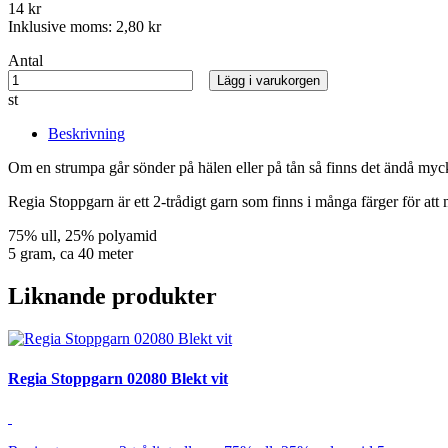
14 kr
Inklusive moms:
2,80 kr
Antal
Lägg i varukorgen
st
Beskrivning
Om en strumpa går sönder på hälen eller på tån så finns det ändå myck
Regia Stoppgarn är ett 2-trådigt garn som finns i många färger för att 
75% ull, 25% polyamid
5 gram, ca 40 meter
Liknande produkter
Regia Stoppgarn 02080 Blekt vit