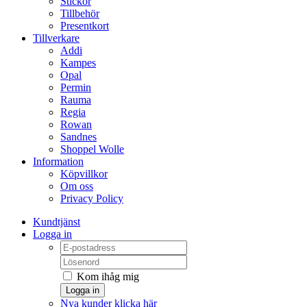
Stickor
Tillbehör
Presentkort
Tillverkare
Addi
Kampes
Opal
Permin
Rauma
Regia
Rowan
Sandnes
Shoppel Wolle
Information
Köpvillkor
Om oss
Privacy Policy
Kundtjänst
Logga in
Kom ihåg mig
Logga in
Nya kunder klicka här