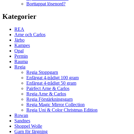
Borttappat lösenord?
Kategorier
REA
Arne och Carlos
Järbo
Kampes
Opal
Permin
Rauma
Regia
Regia Stoppgarn
Enfärgat 4-trådigt 100 gram
Enfärgat 4-trådigt 50 gram
Pairfect Arne & Carlos
Regia Arne & Carlos
Regia Förstärkningsgarn
Regia Magic Mirror Collection
Regia Uni & Color Christmas Edition
Rowan
Sandnes
Shoppel Wolle
Garn för färgning