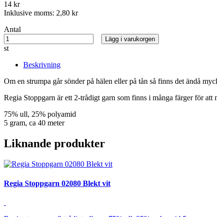
14 kr
Inklusive moms:
2,80 kr
Antal
Lägg i varukorgen
st
Beskrivning
Om en strumpa går sönder på hälen eller på tån så finns det ändå myck
Regia Stoppgarn är ett 2-trådigt garn som finns i många färger för att 
75% ull, 25% polyamid
5 gram, ca 40 meter
Liknande produkter
Regia Stoppgarn 02080 Blekt vit