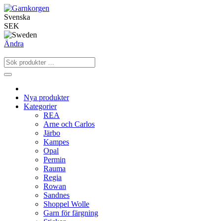
Svenska
SEK
Ändra
Nya produkter
Kategorier
REA
Arne och Carlos
Järbo
Kampes
Opal
Permin
Rauma
Regia
Rowan
Sandnes
Shoppel Wolle
Garn för färgning