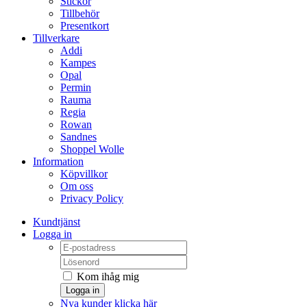
Stickor
Tillbehör
Presentkort
Tillverkare
Addi
Kampes
Opal
Permin
Rauma
Regia
Rowan
Sandnes
Shoppel Wolle
Information
Köpvillkor
Om oss
Privacy Policy
Kundtjänst
Logga in
Kom ihåg mig
Logga in
Nya kunder klicka här