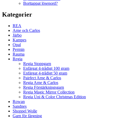
Borttappat lösenord?
Kategorier
REA
Arne och Carlos
Järbo
Kampes
Opal
Permin
Rauma
Regia
Regia Stoppgarn
Enfärgat 4-trådigt 100 gram
Enfärgat 4-trådigt 50 gram
Pairfect Arne & Carlos
Regia Arne & Carlos
Regia Förstärkningsgarn
Regia Magic Mirror Collection
Regia Uni & Color Christmas Edition
Rowan
Sandnes
Shoppel Wolle
Garn för färgning