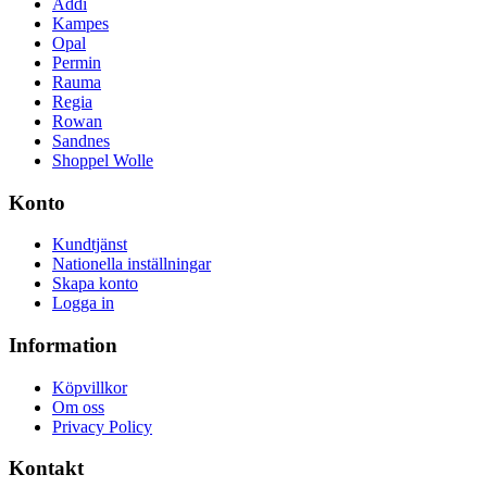
Addi
Kampes
Opal
Permin
Rauma
Regia
Rowan
Sandnes
Shoppel Wolle
Konto
Kundtjänst
Nationella inställningar
Skapa konto
Logga in
Information
Köpvillkor
Om oss
Privacy Policy
Kontakt