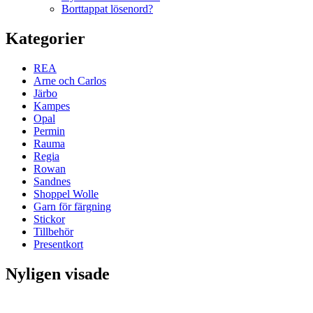
Borttappat lösenord?
Kategorier
REA
Arne och Carlos
Järbo
Kampes
Opal
Permin
Rauma
Regia
Rowan
Sandnes
Shoppel Wolle
Garn för färgning
Stickor
Tillbehör
Presentkort
Nyligen visade