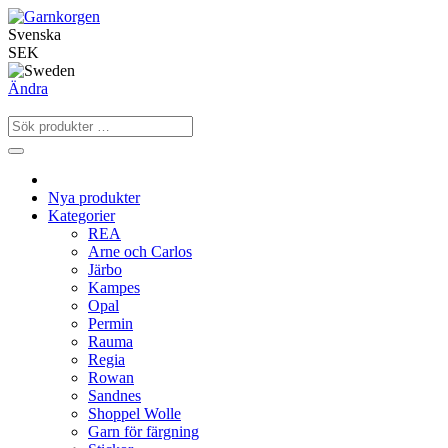
Svenska
SEK
Ändra
Nya produkter
Kategorier
REA
Arne och Carlos
Järbo
Kampes
Opal
Permin
Rauma
Regia
Rowan
Sandnes
Shoppel Wolle
Garn för färgning