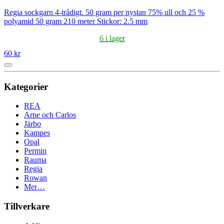
Regia sockgarn 4-trådigt. 50 gram per nystan 75% ull och 25 %
polyamid 50 gram 210 meter Stickor: 2.5 mm
6 i lager
60 kr
Kategorier
REA
Arne och Carlos
Järbo
Kampes
Opal
Permin
Rauma
Regia
Rowan
Mer…
Tillverkare