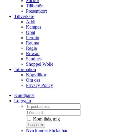
Stickor
Tillbehör
Presentkort
Tillverkare
Addi
Kampes
Opal
Permin
Rauma
Regia
Rowan
Sandnes
Shoppel Wolle
Information
Köpvillkor
Om oss
Privacy Policy
Kundtjänst
Logga in
Kom ihåg mig
Logga in
Nya kunder klicka här