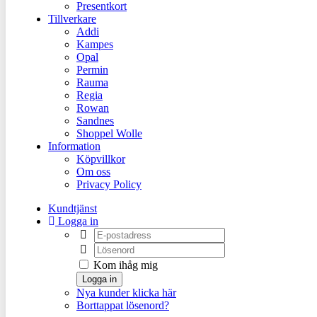
Presentkort
Tillverkare
Addi
Kampes
Opal
Permin
Rauma
Regia
Rowan
Sandnes
Shoppel Wolle
Information
Köpvillkor
Om oss
Privacy Policy
Kundtjänst
Logga in
Kom ihåg mig
Logga in
Nya kunder klicka här
Borttappat lösenord?