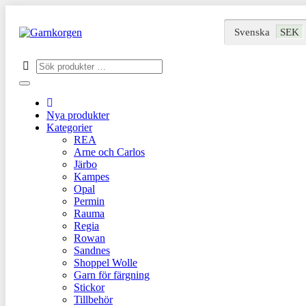
Svenska
SEK
Nya produkter
Kategorier
REA
Arne och Carlos
Järbo
Kampes
Opal
Permin
Rauma
Regia
Rowan
Sandnes
Shoppel Wolle
Garn för färgning
Stickor
Tillbehör