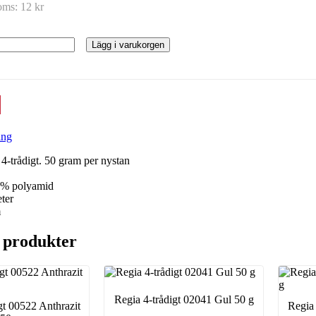
moms:
12 kr
Lägg i varukorgen
ing
4-trådigt. 50 gram per nystan
 % polyamid
ter
m
 produkter
Regia 4-trådigt 02041 Gul 50 g
gt 00522 Anthrazit
Regia 