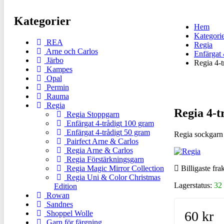
Kategorier
Hem
Kategori
REA
Regia
Arne och Carlos
Enfärgat 
Järbo
Regia 4-t
Kampes
Opal
Permin
Rauma
Regia
Regia 4-t
Regia Stoppgarn
Enfärgat 4-trådigt 100 gram
Enfärgat 4-trådigt 50 gram
Regia sockgarn 
Pairfect Arne & Carlos
Regia Arne & Carlos
Regia Förstärkningsgarn
Regia Magic Mirror Collection
Billigaste frak
Regia Uni & Color Christmas
Lagerstatus:
32 
Edition
Rowan
Sandnes
60 kr
Shoppel Wolle
Garn för färgning