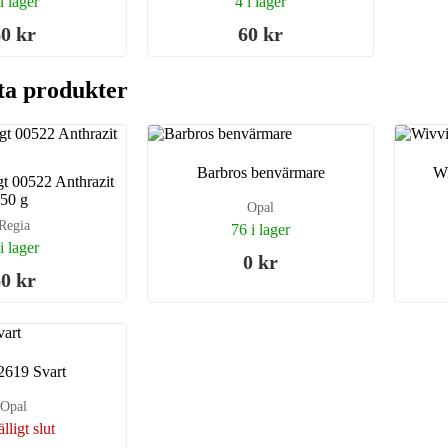
i lager
4 i lager
0 kr
60 kr
ta produkter
Barbros benvärmare
Wi
gt 00522 Anthrazit
50 g
Opal
Regia
76 i lager
i lager
0 kr
0 kr
2619 Svart
Opal
älligt slut