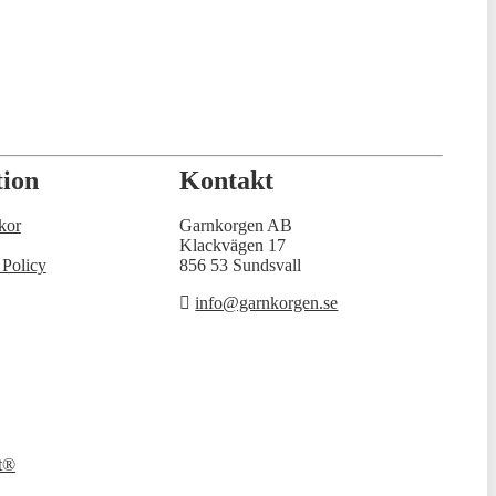
tion
Kontakt
kor
Garnkorgen AB
Klackvägen 17
 Policy
856 53 Sundsvall
info@garnkorgen.se
t®