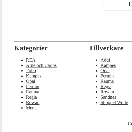
1
Kategorier
Tillverkare
REA
Addi
Arne och Carlos
Kampes
Järbo
Opal
Kampes
Permin
Opal
Rauma
Permin
Regia
Rauma
Rowan
Regia
Sandnes
Rowan
Shoppel Wolle
Mer…
Co