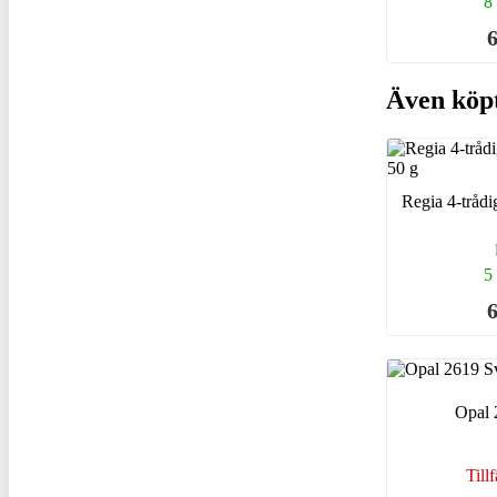
8 
6
Även köp
Regia 4-trådi
5 
6
Opal 
Tillf