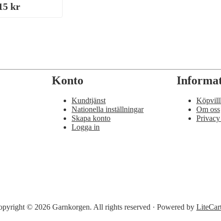
15 kr
Konto
Informa
Kundtjänst
Köpvill
Nationella inställningar
Om oss
Skapa konto
Privacy
Logga in
pyright © 2026 Garnkorgen. All rights reserved · Powered by
LiteCar