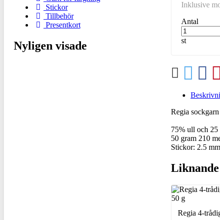
Inklusive 
Stickor
Tillbehör
Antal
Presentkort
st
Nyligen visade
Beskrivn
Regia sockgarn 
75% ull och 25
50 gram 210 me
Stickor: 2.5 m
Liknande
Regia 4-trådi