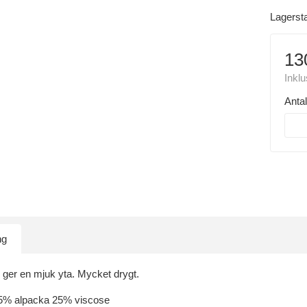
Lagerst
13
Inkl
Antal
ng
 ger en mjuk yta. Mycket drygt.
25% alpacka 25% viscose