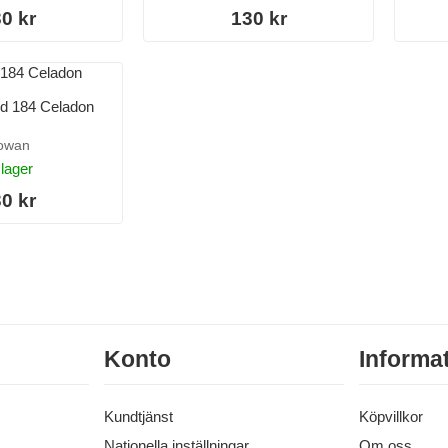
0 kr
130 kr
ed 184 Celadon
owan
 lager
0 kr
Konto
Informa
Kundtjänst
Köpvillkor
Nationella inställningar
Om oss