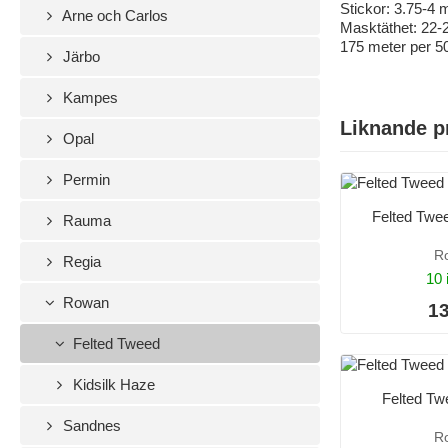
Stickor: 3.75-4
Arne och Carlos
Masktäthet: 22-
175 meter per 5
Järbo
Kampes
Liknande p
Opal
Permin
Felted Twe
Rauma
R
Regia
10 
Rowan
13
Felted Tweed
Kidsilk Haze
Felted Tw
Sandnes
R