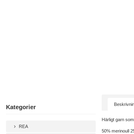
Beskrivni
Kategorier
Härligt garn som
REA
50% merinoull 