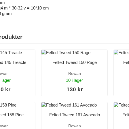
 mm
24 m * 30-32 v = 10*10 cm
0 gram
rodukter
ed 145 Treacle
Felted Tweed 150 Rage
Fe
owan
Rowan
i lager
10 i lager
0 kr
130 kr
eed 158 Pine
Felted Tweed 161 Avocado
Fel
owan
Rowan