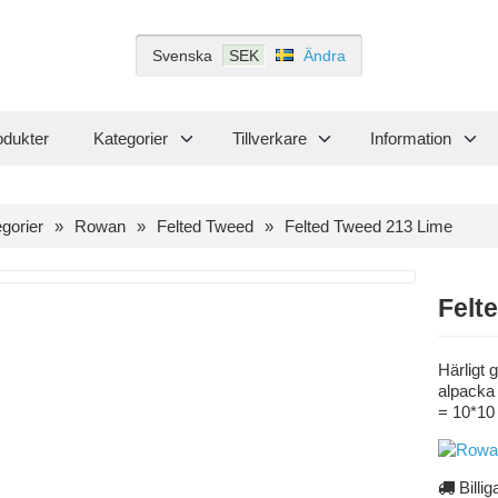
Svenska
SEK
Ändra
odukter
Kategorier
Tillverkare
Information
gorier
Rowan
Felted Tweed
Felted Tweed 213 Lime
Felt
Härligt
alpacka
= 10*10
Billig