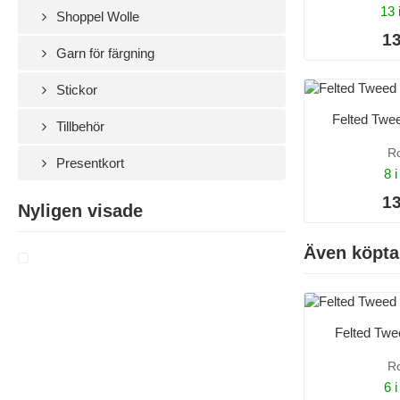
13 
Shoppel Wolle
13
Garn för färgning
Stickor
Felted Twe
Tillbehör
R
Presentkort
8 i
13
Nyligen visade
Även köpta
Felted Tw
R
6 i