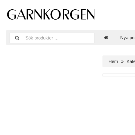
Nya pr
Hem
Kate