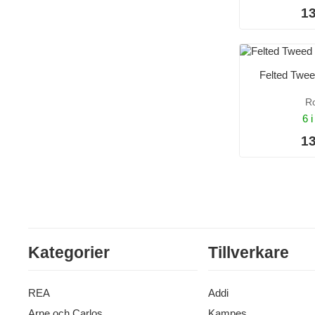
13
Felted Twe
R
6 i
13
Kategorier
Tillverkare
REA
Addi
Arne och Carlos
Kampes