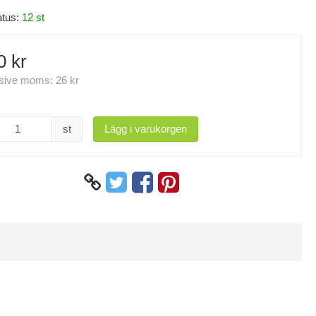
atus:
12 st
0 kr
usive moms:
26 kr
st
Lägg i varukorgen