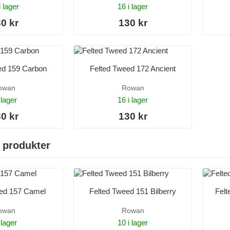
i lager
16 i lager
0 kr
130 kr
ed 159 Carbon
Felted Tweed 172 Ancient
owan
Rowan
 lager
16 i lager
0 kr
130 kr
 produkter
eed 157 Camel
Felted Tweed 151 Bilberry
Felt
owan
Rowan
 lager
10 i lager