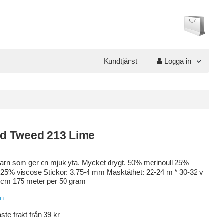
Kundtjänst
Logga in
ed Tweed 213 Lime
 garn som ger en mjuk yta. Mycket drygt. 50% merinoull 25%
 25% viscose Stickor: 3.75-4 mm Masktäthet: 22-24 m * 30-32 v
 cm 175 meter per 50 gram
aste frakt från 39 kr