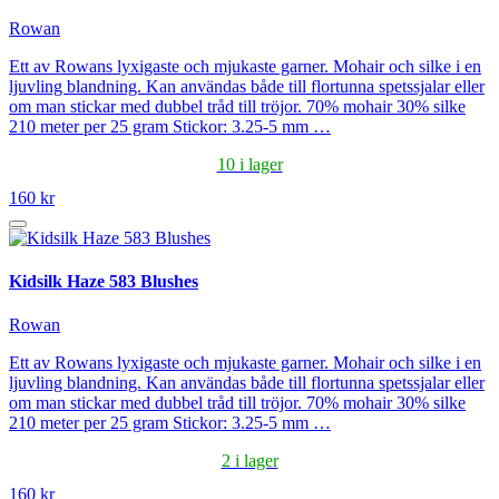
Rowan
Ett av Rowans lyxigaste och mjukaste garner. Mohair och silke i en
ljuvling blandning. Kan användas både till flortunna spetssjalar eller
om man stickar med dubbel tråd till tröjor. 70% mohair 30% silke
210 meter per 25 gram Stickor: 3.25-5 mm …
10 i lager
160 kr
Kidsilk Haze 583 Blushes
Rowan
Ett av Rowans lyxigaste och mjukaste garner. Mohair och silke i en
ljuvling blandning. Kan användas både till flortunna spetssjalar eller
om man stickar med dubbel tråd till tröjor. 70% mohair 30% silke
210 meter per 25 gram Stickor: 3.25-5 mm …
2 i lager
160 kr