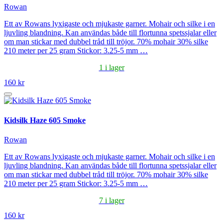
Rowan
Ett av Rowans lyxigaste och mjukaste garner. Mohair och silke i en
ljuvling blandning. Kan användas både till flortunna spetssjalar eller
om man stickar med dubbel tråd till tröjor. 70% mohair 30% silke
210 meter per 25 gram Stickor: 3.25-5 mm …
1 i lager
160 kr
Kidsilk Haze 605 Smoke
Rowan
Ett av Rowans lyxigaste och mjukaste garner. Mohair och silke i en
ljuvling blandning. Kan användas både till flortunna spetssjalar eller
om man stickar med dubbel tråd till tröjor. 70% mohair 30% silke
210 meter per 25 gram Stickor: 3.25-5 mm …
7 i lager
160 kr