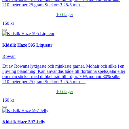
210 meter per 25 gram Stickor: 3.25-5 mm …
10 i lager
160 kr
Kidsilk Haze 595 Liqueur
Rowan
Ett av Rowans lyxigaste och mjukaste garner. Mohair och silke i en
ljuvling blandning. Kan användas både till flortunna spetssjalar eller
om man stickar med dubbel tråd till tröjor. 70% mohair 30% silke
210 meter per 25 gram Stickor: 3.25-5 mm …
10 i lager
160 kr
Kidsilk Haze 597 Jelly