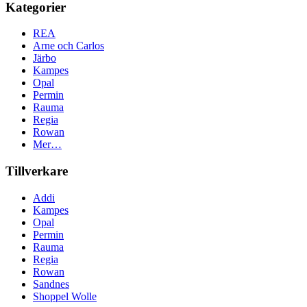
Kategorier
REA
Arne och Carlos
Järbo
Kampes
Opal
Permin
Rauma
Regia
Rowan
Mer…
Tillverkare
Addi
Kampes
Opal
Permin
Rauma
Regia
Rowan
Sandnes
Shoppel Wolle