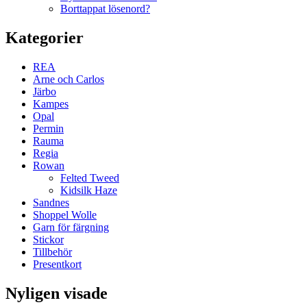
Borttappat lösenord?
Kategorier
REA
Arne och Carlos
Järbo
Kampes
Opal
Permin
Rauma
Regia
Rowan
Felted Tweed
Kidsilk Haze
Sandnes
Shoppel Wolle
Garn för färgning
Stickor
Tillbehör
Presentkort
Nyligen visade