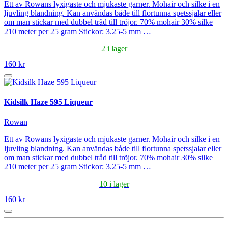
Ett av Rowans lyxigaste och mjukaste garner. Mohair och silke i en
ljuvling blandning. Kan användas både till flortunna spetssjalar eller
om man stickar med dubbel tråd till tröjor. 70% mohair 30% silke
210 meter per 25 gram Stickor: 3.25-5 mm …
2 i lager
160 kr
Kidsilk Haze 595 Liqueur
Rowan
Ett av Rowans lyxigaste och mjukaste garner. Mohair och silke i en
ljuvling blandning. Kan användas både till flortunna spetssjalar eller
om man stickar med dubbel tråd till tröjor. 70% mohair 30% silke
210 meter per 25 gram Stickor: 3.25-5 mm …
10 i lager
160 kr