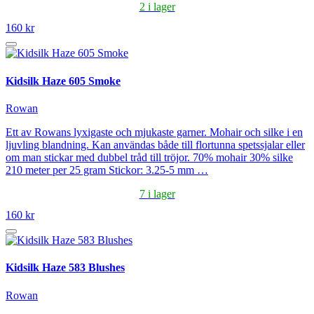
2 i lager
160 kr
Kidsilk Haze 605 Smoke
Rowan
Ett av Rowans lyxigaste och mjukaste garner. Mohair och silke i en
ljuvling blandning. Kan användas både till flortunna spetssjalar eller
om man stickar med dubbel tråd till tröjor. 70% mohair 30% silke
210 meter per 25 gram Stickor: 3.25-5 mm …
7 i lager
160 kr
Kidsilk Haze 583 Blushes
Rowan