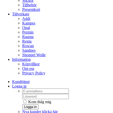
Stickor
Tillbehör
Presentkort
Tillverkare
Addi
Kampes
Opal
Permin
Rauma
Regia
Rowan
Sandnes
Shoppel Wolle
Information
Köpvillkor
Om oss
Privacy Policy
Kundtjänst
Logga in
Kom ihåg mig
Logga in
Nya kunder klicka här