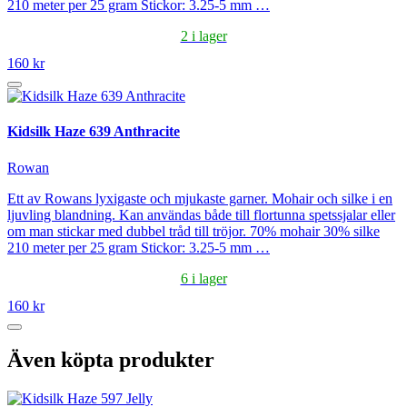
210 meter per 25 gram Stickor: 3.25-5 mm …
2 i lager
160 kr
Kidsilk Haze 639 Anthracite
Rowan
Ett av Rowans lyxigaste och mjukaste garner. Mohair och silke i en
ljuvling blandning. Kan användas både till flortunna spetssjalar eller
om man stickar med dubbel tråd till tröjor. 70% mohair 30% silke
210 meter per 25 gram Stickor: 3.25-5 mm …
6 i lager
160 kr
Även köpta produkter