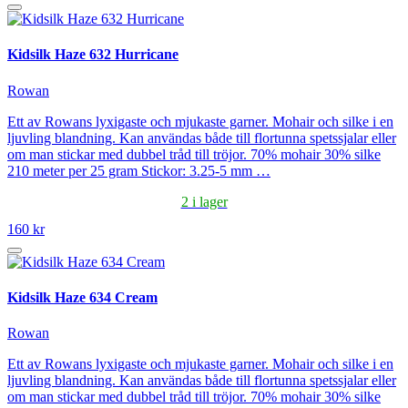
Kidsilk Haze 632 Hurricane
Rowan
Ett av Rowans lyxigaste och mjukaste garner. Mohair och silke i en
ljuvling blandning. Kan användas både till flortunna spetssjalar eller
om man stickar med dubbel tråd till tröjor. 70% mohair 30% silke
210 meter per 25 gram Stickor: 3.25-5 mm …
2 i lager
160 kr
Kidsilk Haze 634 Cream
Rowan
Ett av Rowans lyxigaste och mjukaste garner. Mohair och silke i en
ljuvling blandning. Kan användas både till flortunna spetssjalar eller
om man stickar med dubbel tråd till tröjor. 70% mohair 30% silke