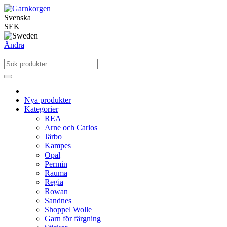
Svenska
SEK
Ändra
Nya produkter
Kategorier
REA
Arne och Carlos
Järbo
Kampes
Opal
Permin
Rauma
Regia
Rowan
Sandnes
Shoppel Wolle
Garn för färgning