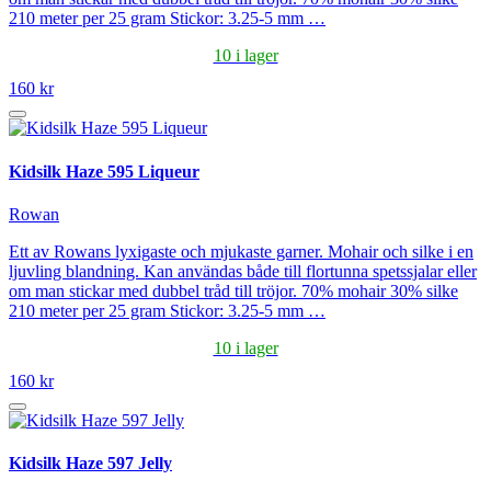
210 meter per 25 gram Stickor: 3.25-5 mm …
10 i lager
160 kr
Kidsilk Haze 595 Liqueur
Rowan
Ett av Rowans lyxigaste och mjukaste garner. Mohair och silke i en
ljuvling blandning. Kan användas både till flortunna spetssjalar eller
om man stickar med dubbel tråd till tröjor. 70% mohair 30% silke
210 meter per 25 gram Stickor: 3.25-5 mm …
10 i lager
160 kr
Kidsilk Haze 597 Jelly