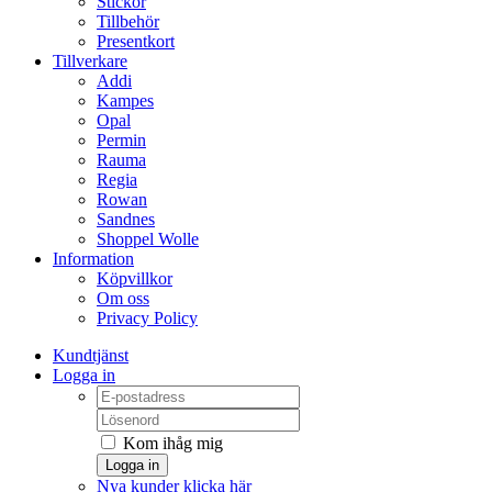
Stickor
Tillbehör
Presentkort
Tillverkare
Addi
Kampes
Opal
Permin
Rauma
Regia
Rowan
Sandnes
Shoppel Wolle
Information
Köpvillkor
Om oss
Privacy Policy
Kundtjänst
Logga in
Kom ihåg mig
Logga in
Nya kunder klicka här