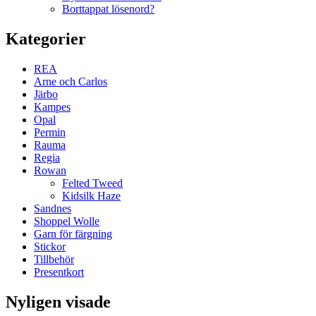
Borttappat lösenord?
Kategorier
REA
Arne och Carlos
Järbo
Kampes
Opal
Permin
Rauma
Regia
Rowan
Felted Tweed
Kidsilk Haze
Sandnes
Shoppel Wolle
Garn för färgning
Stickor
Tillbehör
Presentkort
Nyligen visade