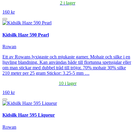
2 i lager
160 kr
Kidsilk Haze 590 Pearl
Rowan
Ett av Rowans lyxigaste och mjukaste garner. Mohair och silke i en
ljuvling blandning. Kan användas både till flortunna spetssjalar eller
om man stickar med dubbel tråd till tröjor. 70% mohair 30% silke
210 meter per 25 gram Stickor: 3.25-5 mm …
10 i lager
160 kr
Kidsilk Haze 595 Liqueur
Rowan