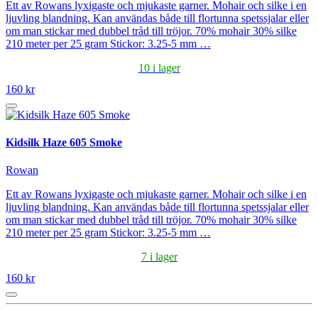
Ett av Rowans lyxigaste och mjukaste garner. Mohair och silke i en
ljuvling blandning. Kan användas både till flortunna spetssjalar eller
om man stickar med dubbel tråd till tröjor. 70% mohair 30% silke
210 meter per 25 gram Stickor: 3.25-5 mm …
10 i lager
160 kr
Kidsilk Haze 605 Smoke
Rowan
Ett av Rowans lyxigaste och mjukaste garner. Mohair och silke i en
ljuvling blandning. Kan användas både till flortunna spetssjalar eller
om man stickar med dubbel tråd till tröjor. 70% mohair 30% silke
210 meter per 25 gram Stickor: 3.25-5 mm …
7 i lager
160 kr