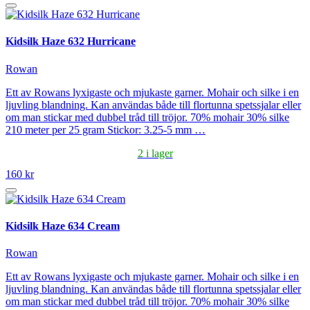
Kidsilk Haze 632 Hurricane
Rowan
Ett av Rowans lyxigaste och mjukaste garner. Mohair och silke i en
ljuvling blandning. Kan användas både till flortunna spetssjalar eller
om man stickar med dubbel tråd till tröjor. 70% mohair 30% silke
210 meter per 25 gram Stickor: 3.25-5 mm …
2 i lager
160 kr
Kidsilk Haze 634 Cream
Rowan
Ett av Rowans lyxigaste och mjukaste garner. Mohair och silke i en
ljuvling blandning. Kan användas både till flortunna spetssjalar eller
om man stickar med dubbel tråd till tröjor. 70% mohair 30% silke