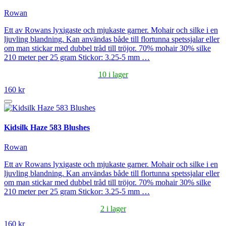
Rowan
Ett av Rowans lyxigaste och mjukaste garner. Mohair och silke i en
ljuvling blandning. Kan användas både till flortunna spetssjalar eller
om man stickar med dubbel tråd till tröjor. 70% mohair 30% silke
210 meter per 25 gram Stickor: 3.25-5 mm …
10 i lager
160 kr
Kidsilk Haze 583 Blushes
Rowan
Ett av Rowans lyxigaste och mjukaste garner. Mohair och silke i en
ljuvling blandning. Kan användas både till flortunna spetssjalar eller
om man stickar med dubbel tråd till tröjor. 70% mohair 30% silke
210 meter per 25 gram Stickor: 3.25-5 mm …
2 i lager
160 kr