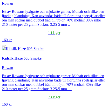
Rowan
Ett av Rowans lyxigaste och mjukaste garner. Mohair och silke i en
ljuvling blandning. Kan användas både till flortunna spetssjalar eller
om man stickar med dubbel tråd till tröjor. 70% mohair 30% silke
210 meter per 25 gram Stickor: 3.25-5 mm …
1 i lager
160 kr
Kidsilk Haze 605 Smoke
Rowan
Ett av Rowans lyxigaste och mjukaste garner. Mohair och silke i en
ljuvling blandning. Kan användas både till flortunna spetssjalar eller
om man stickar med dubbel tråd till tröjor. 70% mohair 30% silke
210 meter per 25 gram Stickor: 3.25-5 mm …
7 i lager
160 kr