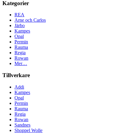
Kategorier
REA
Arne och Carlos
Järbo
Kampes
Opal
Permin
Rauma
Regia
Rowan
Mer…
Tillverkare
Addi
Kampes
Opal
Permin
Rauma
Regia
Rowan
Sandnes
Shoppel Wolle