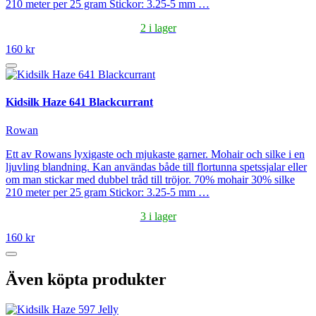
210 meter per 25 gram Stickor: 3.25-5 mm …
2 i lager
160 kr
Kidsilk Haze 641 Blackcurrant
Rowan
Ett av Rowans lyxigaste och mjukaste garner. Mohair och silke i en
ljuvling blandning. Kan användas både till flortunna spetssjalar eller
om man stickar med dubbel tråd till tröjor. 70% mohair 30% silke
210 meter per 25 gram Stickor: 3.25-5 mm …
3 i lager
160 kr
Även köpta produkter