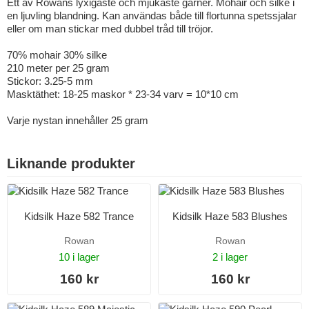
Ett av Rowans lyxigaste och mjukaste garner. Mohair och silke i
en ljuvling blandning. Kan användas både till flortunna spetssjalar
eller om man stickar med dubbel tråd till tröjor.
70% mohair 30% silke
210 meter per 25 gram
Stickor: 3.25-5 mm
Masktäthet: 18-25 maskor * 23-34 varv = 10*10 cm
Varje nystan innehåller 25 gram
Liknande produkter
Kidsilk Haze 582 Trance
Kidsilk Haze 583 Blushes
Rowan
Rowan
10 i lager
2 i lager
160 kr
160 kr