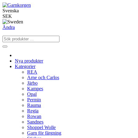
Svenska
SEK
Ändra
Nya produkter
Kategorier
REA
Arne och Carlos
Järbo
Kampes
Opal
Permin
Rauma
Regia
Rowan
Sandnes
Shoppel Wolle
Garn för färgning