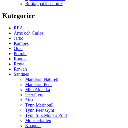
Borttappat lösenord?
Kategorier
REA
Arne och Carlos
Järbo
Kampes
Opal
Permin
Rauma
Regia
Rowan
Sandnes
Mandarin Naturell
Mandarin Petit
Mini Alpakka
Peer Gynt
Sisu
Tynn Merinoull
Tynn Peer Gynt
Tynn Silk Mohair Print
Mönsterhäften
Knappar