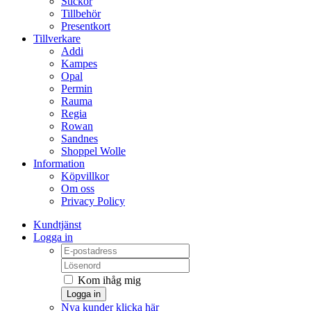
Stickor
Tillbehör
Presentkort
Tillverkare
Addi
Kampes
Opal
Permin
Rauma
Regia
Rowan
Sandnes
Shoppel Wolle
Information
Köpvillkor
Om oss
Privacy Policy
Kundtjänst
Logga in
Kom ihåg mig
Logga in
Nya kunder klicka här