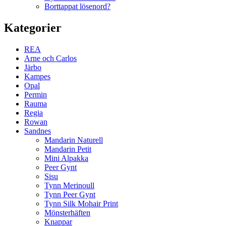
Borttappat lösenord?
Kategorier
REA
Arne och Carlos
Järbo
Kampes
Opal
Permin
Rauma
Regia
Rowan
Sandnes
Mandarin Naturell
Mandarin Petit
Mini Alpakka
Peer Gynt
Sisu
Tynn Merinoull
Tynn Peer Gynt
Tynn Silk Mohair Print
Mönsterhäften
Knappar