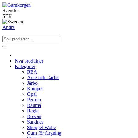
Svenska
SEK
Ändra
Nya produkter
Kategorier
REA
Arne och Carlos
Järbo
Kampes
Opal
Permin
Rauma
Regia
Rowan
Sandnes
Shoppel Wolle
Garn för färgning