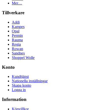
Mer…
Tillverkare
Addi
Kampes
Opal
Permin
Rauma
Regia
Rowan
Sandnes
Shoppel Wolle
Konto
Kundtjänst
Nationella inställningar
Skapa konto
Logga in
Information
Köpvillkor