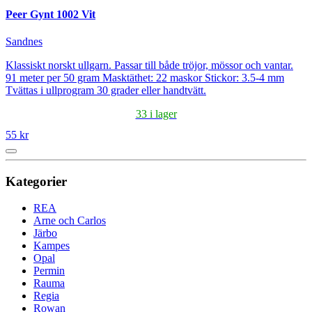
Peer Gynt 1002 Vit
Sandnes
Klassiskt norskt ullgarn. Passar till både tröjor, mössor och vantar.
91 meter per 50 gram Masktäthet: 22 maskor Stickor: 3.5-4 mm
Tvättas i ullprogram 30 grader eller handtvätt.
33 i lager
55 kr
Kategorier
REA
Arne och Carlos
Järbo
Kampes
Opal
Permin
Rauma
Regia
Rowan