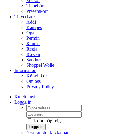
Stickor
Tillbehör
Presentkort
Tillverkare
Addi
Kampes
Opal
Permin
Rauma
Regia
Rowan
Sandnes
Shoppel Wolle
Information
Köpvillkor
Om oss
Privacy Policy
Kundtjänst
Logga in
Kom ihåg mig
Logga in
Nya kunder klicka här