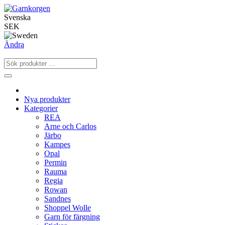
Svenska
SEK
Ändra
Nya produkter
Kategorier
REA
Arne och Carlos
Järbo
Kampes
Opal
Permin
Rauma
Regia
Rowan
Sandnes
Shoppel Wolle
Garn för färgning