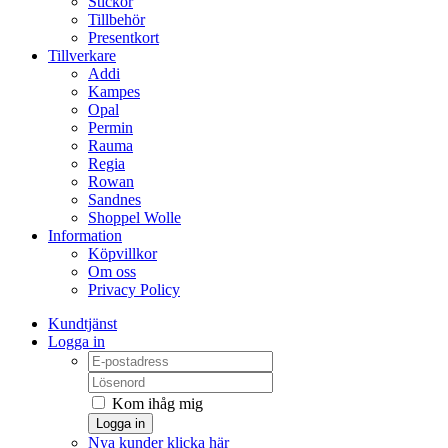
Stickor
Tillbehör
Presentkort
Tillverkare
Addi
Kampes
Opal
Permin
Rauma
Regia
Rowan
Sandnes
Shoppel Wolle
Information
Köpvillkor
Om oss
Privacy Policy
Kundtjänst
Logga in
Kom ihåg mig
Logga in
Nya kunder klicka här