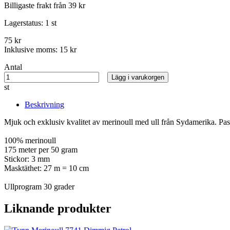
Billigaste frakt från 39 kr
Lagerstatus:
1 st
75 kr
Inklusive moms:
15 kr
Antal
Lägg i varukorgen
st
Beskrivning
Mjuk och exklusiv kvalitet av merinoull med ull från Sydamerika. Pa
100% merinoull
175 meter per 50 gram
Stickor: 3 mm
Masktäthet: 27 m = 10 cm
Ullprogram 30 grader
Liknande produkter