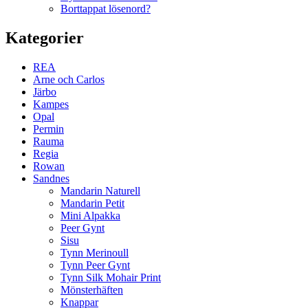
Borttappat lösenord?
Kategorier
REA
Arne och Carlos
Järbo
Kampes
Opal
Permin
Rauma
Regia
Rowan
Sandnes
Mandarin Naturell
Mandarin Petit
Mini Alpakka
Peer Gynt
Sisu
Tynn Merinoull
Tynn Peer Gynt
Tynn Silk Mohair Print
Mönsterhäften
Knappar