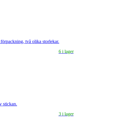
 förpackning, två olika storlekar.
6 i lager
v stickan.
3 i lager