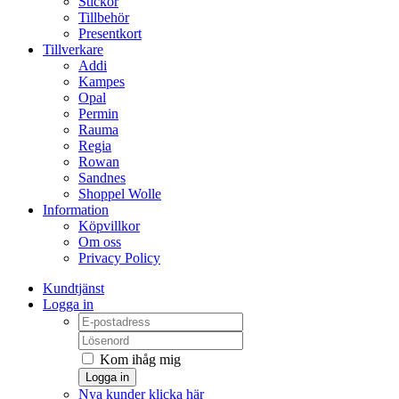
Stickor
Tillbehör
Presentkort
Tillverkare
Addi
Kampes
Opal
Permin
Rauma
Regia
Rowan
Sandnes
Shoppel Wolle
Information
Köpvillkor
Om oss
Privacy Policy
Kundtjänst
Logga in
Kom ihåg mig
Logga in
Nya kunder klicka här