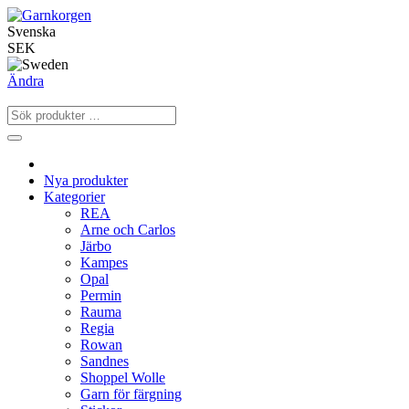
Svenska
SEK
Ändra
Nya produkter
Kategorier
REA
Arne och Carlos
Järbo
Kampes
Opal
Permin
Rauma
Regia
Rowan
Sandnes
Shoppel Wolle
Garn för färgning