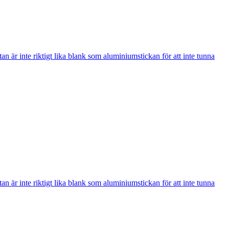
an är inte riktigt lika blank som aluminiumstickan för att inte tunna
an är inte riktigt lika blank som aluminiumstickan för att inte tunna