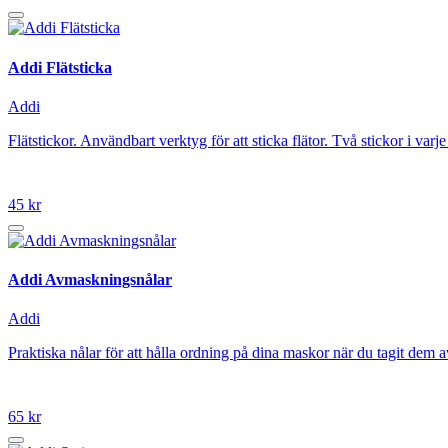
Addi Flätsticka
Addi
Flätstickor. Användbart verktyg för att sticka flätor. Två stickor i varje
45 kr
Addi Avmaskningsnålar
Addi
Praktiska nålar för att hålla ordning på dina maskor när du tagit dem a
65 kr