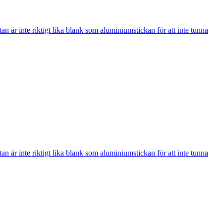
an är inte riktigt lika blank som aluminiumstickan för att inte tunna
an är inte riktigt lika blank som aluminiumstickan för att inte tunna