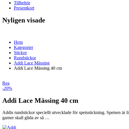
Tillbehör
Presentkort
Nyligen visade
Hem
Kategorier
Stickor
Rundstickor
Addi Lace Mässing
Addi Lace Mässing 40 cm
Rea
-20%
Addi Lace Mässing 40 cm
Addis rundstickor speciellt utvecklade för spetsstickning. Spetsen är l
garner skall glida av så …