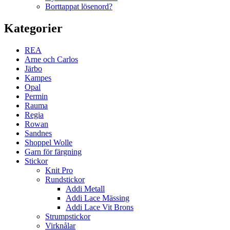
Borttappat lösenord?
Kategorier
REA
Arne och Carlos
Järbo
Kampes
Opal
Permin
Rauma
Regia
Rowan
Sandnes
Shoppel Wolle
Garn för färgning
Stickor
Knit Pro
Rundstickor
Addi Metall
Addi Lace Mässing
Addi Lace Vit Brons
Strumpstickor
Virknålar